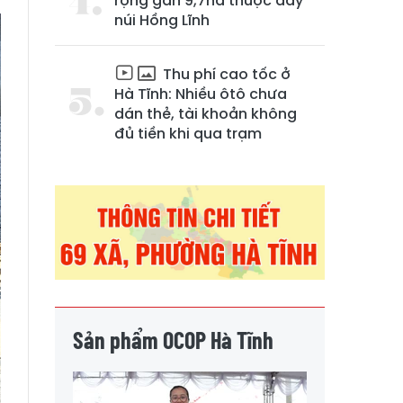
rộng gần 9,7ha thuộc dãy
núi Hồng Lĩnh
Thu phí cao tốc ở
Hà Tĩnh: Nhiều ôtô chưa
dán thẻ, tài khoản không
đủ tiền khi qua trạm
Sản phẩm OCOP Hà Tĩnh