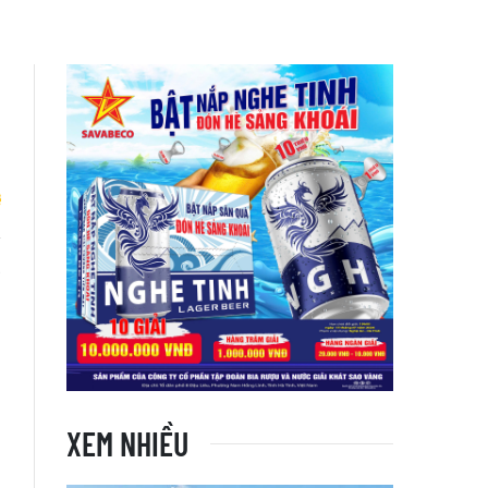
a
n
XEM NHIỀU