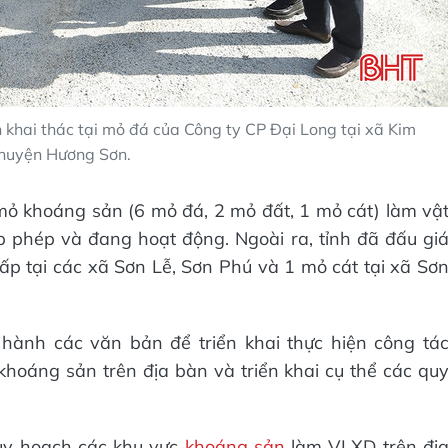
 khai thác tại mỏ đá của Công ty CP Đại Long tại xã Kim
huyện Hương Sơn.
mỏ khoáng sản (6 mỏ đá, 2 mỏ đất, 1 mỏ cát) làm vậ
 phép và đang hoạt động. Ngoài ra, tỉnh đã đấu gi
lấp tại các xã Sơn Lễ, Sơn Phú và 1 mỏ cát tại xã Sơ
ành các văn bản để triển khai thực hiện công tá
hoáng sản trên địa bàn và triển khai cụ thể các qu
quy hoạch các khu vực
khoáng sản
làm VLXD trên đị