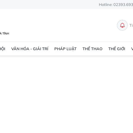
Hotline: 02393.69
T
HỘI
VĂN HÓA - GIẢI TRÍ
PHÁP LUẬT
THỂ THAO
THẾ GIỚI