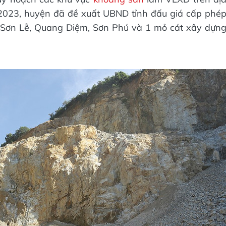
 2023, huyện đã đề xuất UBND tỉnh đấu giá cấp phé
ã Sơn Lễ, Quang Diệm, Sơn Phú và 1 mỏ cát xây dựn