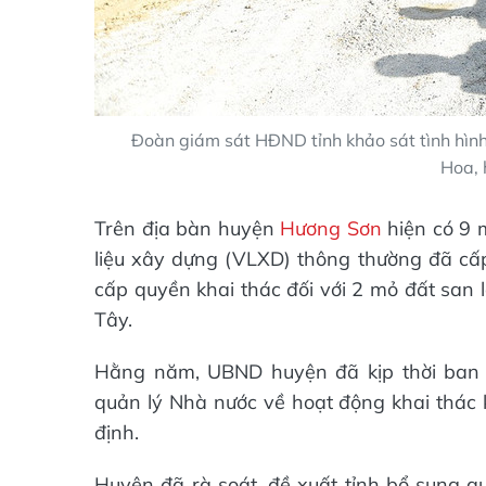
Đoàn giám sát HĐND tỉnh khảo sát tình hình
Hoa, 
Trên địa bàn huyện
Hương Sơn
hiện có 9 
liệu xây dựng (VLXD) thông thường đã cấp
cấp quyền khai thác đối với 2 mỏ đất san 
Tây.
Hằng năm, UBND huyện đã kịp thời ban h
quản lý Nhà nước về hoạt động khai thác k
định.
Huyện đã rà soát, đề xuất tỉnh bổ sung 