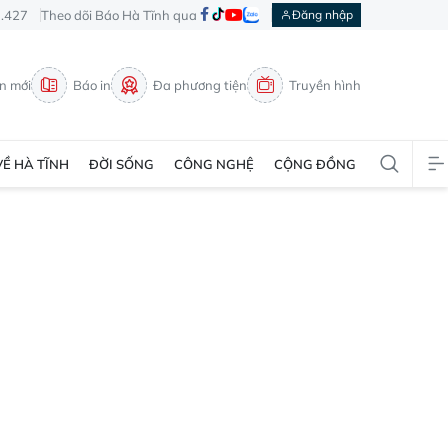
3.427
Theo dõi Báo Hà Tĩnh qua
Đăng nhập
in mới
Báo in
Đa phương tiện
Truyền hình
VỀ HÀ TĨNH
ĐỜI SỐNG
CÔNG NGHỆ
CỘNG ĐỒNG