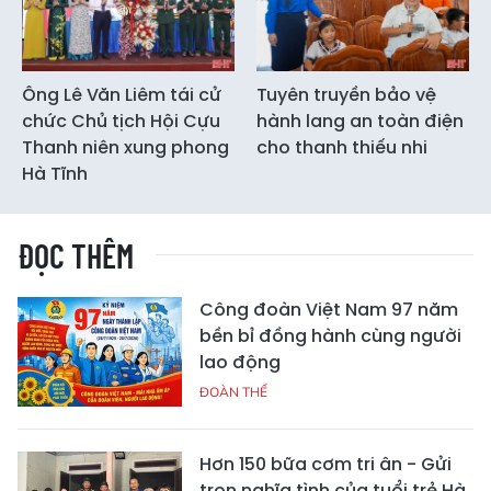
Ông Lê Văn Liêm tái cử
Tuyên truyền bảo vệ
chức Chủ tịch Hội Cựu
hành lang an toàn điện
Thanh niên xung phong
cho thanh thiếu nhi
Hà Tĩnh
ĐỌC THÊM
Công đoàn Việt Nam 97 năm
bền bỉ đồng hành cùng người
lao động
ĐOÀN THỂ
Hơn 150 bữa cơm tri ân - Gửi
trọn nghĩa tình của tuổi trẻ Hà