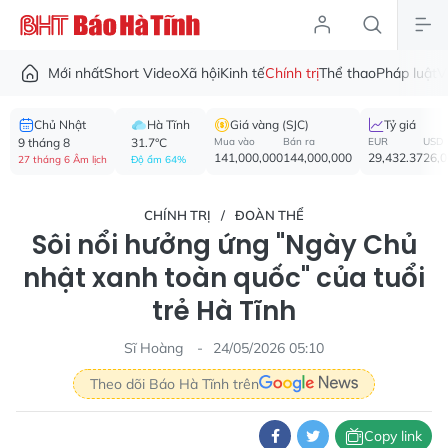
Mới nhất
Short Video
Xã hội
Kinh tế
Chính trị
Thể thao
Pháp luật
V
Chủ Nhật
Hà Tĩnh
Giá vàng (SJC)
Tỷ giá
9 tháng 8
31.7°C
Mua vào
Bán ra
EUR
USD
141,000,000
144,000,000
29,432.37
26,
27 tháng 6 Âm lịch
Độ ẩm 64%
CHÍNH TRỊ
ĐOÀN THỂ
Sôi nổi hưởng ứng "Ngày Chủ
nhật xanh toàn quốc" của tuổi
trẻ Hà Tĩnh
Sĩ Hoàng
24/05/2026 05:10
Theo dõi Báo Hà Tĩnh trên
Copy link