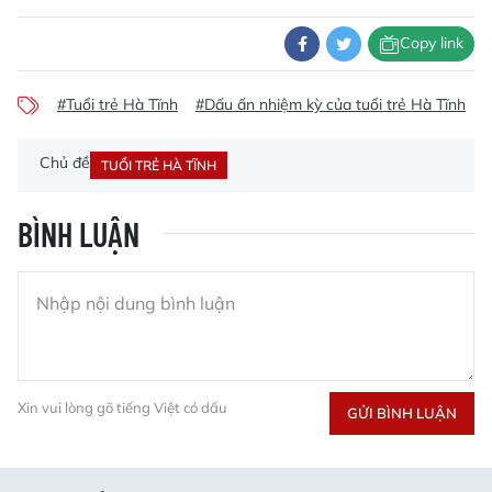
Copy link
#Tuổi trẻ Hà Tĩnh
#Dấu ấn nhiệm kỳ của tuổi trẻ Hà Tĩnh
#
Chủ đề
TUỔI TRẺ HÀ TĨNH
BÌNH LUẬN
Xin vui lòng gõ tiếng Việt có dấu
GỬI BÌNH LUẬN