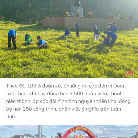
Theo đó, 100% đoàn xã, phường và các đơn vị Đoàn
trực thuộc đã huy động hơn 3.500 đoàn viên, thanh
niên thành lập các đội hình tình nguyện triển khai đồng
bộ hơn 250 công trình, phần việc ý nghĩa trên toàn
tỉnh.