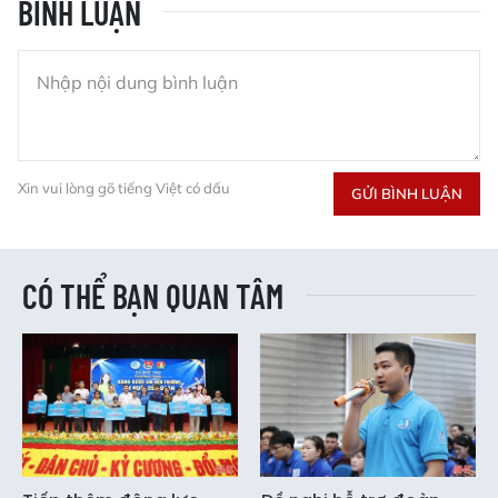
BÌNH LUẬN
Xin vui lòng gõ tiếng Việt có dấu
GỬI BÌNH LUẬN
CÓ THỂ BẠN QUAN TÂM