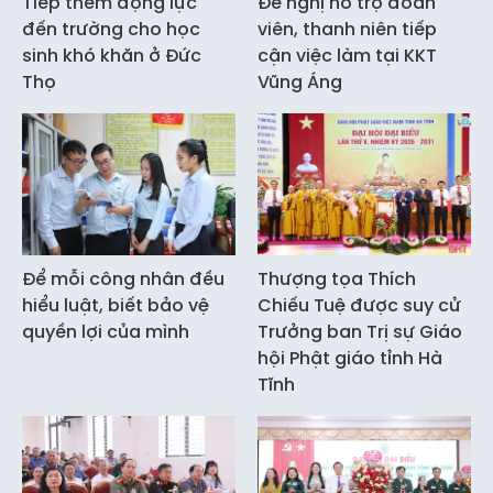
Tiếp thêm động lực
Đề nghị hỗ trợ đoàn
đến trường cho học
viên, thanh niên tiếp
sinh khó khăn ở Đức
cận việc làm tại KKT
Thọ
Vũng Áng
Để mỗi công nhân đều
Thượng tọa Thích
hiểu luật, biết bảo vệ
Chiếu Tuệ được suy cử
quyền lợi của mình
Trưởng ban Trị sự Giáo
hội Phật giáo tỉnh Hà
Tĩnh