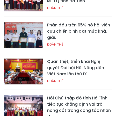
MTTQ tỉnh Hà Tĩnh
ĐOÀN THỂ
Phấn đấu trên 65% hộ hội viên
cựu chiến binh đạt mức khá,
giàu
ĐOÀN THỂ
Quán triệt, triển khai Nghị
quyết Đại hội Hội Nông dân
Việt Nam lần thứ IX
ĐOÀN THỂ
Hội Chữ thập đỏ tỉnh Hà Tĩnh
tiếp tục khẳng định vai trò
nòng cốt trong công tác nhân