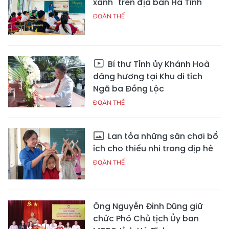
xanh" trên địa bàn Hà Tĩnh
ĐOÀN THỂ
Bí thư Tỉnh ủy Khánh Hoà
dâng hương tại Khu di tích
Ngã ba Đồng Lộc
ĐOÀN THỂ
Lan tỏa những sân chơi bổ
ích cho thiếu nhi trong dịp hè
ĐOÀN THỂ
Ông Nguyễn Đình Dũng giữ
chức Phó Chủ tịch Ủy ban