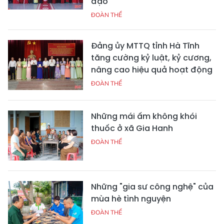
đạo
ĐOÀN THỂ
Đảng ủy MTTQ tỉnh Hà Tĩnh
tăng cường kỷ luật, kỷ cương,
nâng cao hiệu quả hoạt động
ĐOÀN THỂ
Những mái ấm không khói
thuốc ở xã Gia Hanh
ĐOÀN THỂ
Những "gia sư công nghệ" của
mùa hè tình nguyện
ĐOÀN THỂ