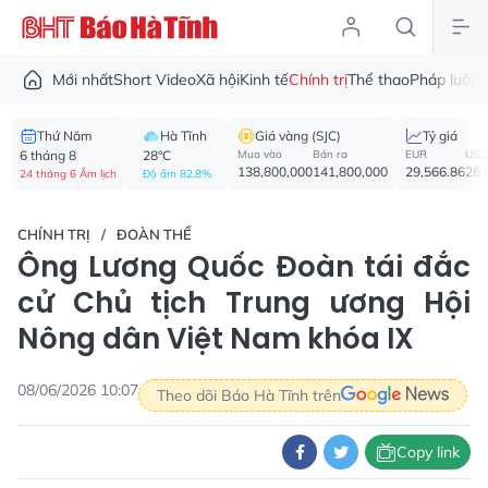
Mới nhất
Short Video
Xã hội
Kinh tế
Chính trị
Thể thao
Pháp luật
V
Thứ Năm
Hà Tĩnh
Giá vàng (SJC)
Tỷ giá
6 tháng 8
28°C
Mua vào
Bán ra
EUR
USD
138,800,000
141,800,000
29,566.86
26,
24 tháng 6 Âm lịch
Độ ẩm 82.8%
CHÍNH TRỊ
ĐOÀN THỂ
Ông Lương Quốc Đoàn tái đắc
cử Chủ tịch Trung ương Hội
Nông dân Việt Nam khóa IX
08/06/2026 10:07
Theo dõi Báo Hà Tĩnh trên
Copy link