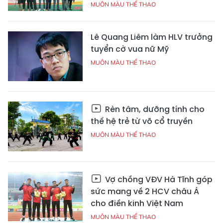
MUÔN MÀU THỂ THAO
Lê Quang Liêm làm HLV trưởng
tuyển cờ vua nữ Mỹ
MUÔN MÀU THỂ THAO
Rèn tâm, dưỡng tính cho
thế hệ trẻ từ võ cổ truyền
MUÔN MÀU THỂ THAO
Vợ chồng VĐV Hà Tĩnh góp
sức mang về 2 HCV châu Á
cho điền kinh Việt Nam
MUÔN MÀU THỂ THAO