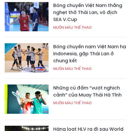
Bóng chuyền Việt Nam thắng
nghẹt thở Thái Lan, vô địch
SEA V.Cup
MUÔN MÀU THỂ THAO
Bóng chuyền nam Việt Nam hạ
Indonesia, gặp Thái Lan ở
chung kết
MUÔN MÀU THỂ THAO
Những cú đấm “vượt nghịch
cảnh” của Muay Thái Hà Tĩnh
MUÔN MÀU THỂ THAO
Hàng loạt HLV ra đi sau World