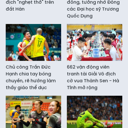
địch "nghẹt thở" trên
đồng, tưởng nhớ Đông
đất Hàn
các Đại học sỹ Trương
Quốc Dụng
Chủ công Trần Đức
662 vận động viên
Hạnh chia tay bóng
tranh tài Giải Vô địch
chuyền, rẽ hướng làm
cờ vua Thành Sen - Hà
thầy giáo thể dục
Tĩnh mở rộng