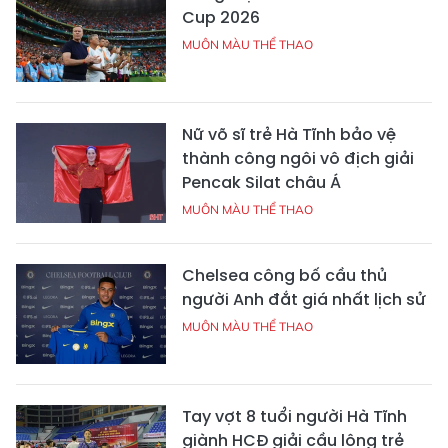
Cup 2026
MUÔN MÀU THỂ THAO
Nữ võ sĩ trẻ Hà Tĩnh bảo vệ
thành công ngôi vô địch giải
Pencak Silat châu Á
MUÔN MÀU THỂ THAO
Chelsea công bố cầu thủ
người Anh đắt giá nhất lịch sử
MUÔN MÀU THỂ THAO
Tay vợt 8 tuổi người Hà Tĩnh
giành HCĐ giải cầu lông trẻ