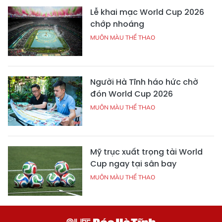
Lễ khai mạc World Cup 2026
chớp nhoáng
MUÔN MÀU THỂ THAO
Người Hà Tĩnh háo hức chờ
đón World Cup 2026
MUÔN MÀU THỂ THAO
Mỹ trục xuất trọng tài World
Cup ngay tại sân bay
MUÔN MÀU THỂ THAO