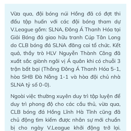
Vừa qua, đội bóng núi Hồng đã có đợt thi
đấu tập huấn với các đội bóng tham dự
V.League gồm: SLNA, Đông Á Thanh Hóa tại
Giải Bóng đá giao hữu tranh Cúp Tân Long
do CLB bóng đá SLNA đăng cai tổ chức. Kết
quả, thầy trò HLV Nguyễn Thành Công đã
xuất sắc giành ngôi vị Á quân khi có chuỗi 3
trận bất bại (Thắng Đông Á Thanh Hóa 5-1,
hòa SHB Đà Nẵng 1-1 và hòa đội chủ nhà
SLNA tỷ số 0-0).
Ngoài việc thường xuyên duy trì tập luyện để
duy trì phong độ cho các cầu thủ, vừa qua,
CLB bóng đá Hồng Lĩnh Hà Tĩnh cũng đã
chủ động tìm kiếm được nhân sự mới chuẩn
bị cho ngày V.League khởi động trở lại.