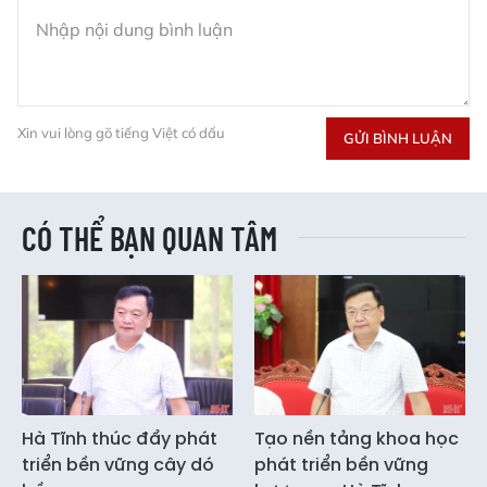
Xin vui lòng gõ tiếng Việt có dấu
GỬI BÌNH LUẬN
CÓ THỂ BẠN QUAN TÂM
Hà Tĩnh thúc đẩy phát
Tạo nền tảng khoa học
triển bền vững cây dó
phát triển bền vững