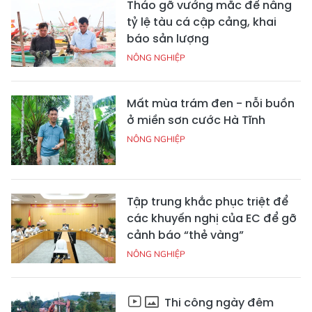
Tháo gỡ vướng mắc để nâng
tỷ lệ tàu cá cập cảng, khai
báo sản lượng
NÔNG NGHIỆP
Mất mùa trám đen - nỗi buồn
ở miền sơn cước Hà Tĩnh
NÔNG NGHIỆP
Tập trung khắc phục triệt để
các khuyến nghị của EC để gỡ
cảnh báo “thẻ vàng”
NÔNG NGHIỆP
Thi công ngày đêm