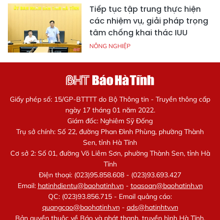
Tiếp tục tập trung thực hiện
các nhiệm vụ, giải pháp trọng
tâm chống khai thác IUU
NÔNG NGHIỆP
Giấy phép số: 15/GP-BTTTT do Bộ Thông tin - Truyền thông cấp
ngày 17 tháng 01 năm 2022.
Giám đốc: Nghiêm Sỹ Đống
Trụ sở chính: Số 22, đường Phan Đình Phùng, phường Thành
Sen, tỉnh Hà Tĩnh
Cơ sở 2: Số 01, đường Võ Liêm Sơn, phường Thành Sen, tỉnh Hà
Tĩnh
Điện thoại: (023)95.858.608 - (023)93.693.427
Email:
hatinhdientu@baohatinh.vn
-
toasoan@baohatinh.vn
QC: (023)93.856.715 - Email quảng cáo:
quangcao@baohatinh.vn
-
ads@hatinhtv.vn
Bản quyền thuộc về Báo và phát thanh, truyền hình Hà Tĩnh.