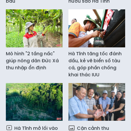
bầu
hươu sao Hà Tĩnh
Mô hình "2 tầng nấc"
Hà Tĩnh tăng tốc đánh
giúp nông dân Đức Xá
dấu, kẻ vẽ biển số tàu
thu nhập ổn định
cá, góp phần chống
khai thác IUU
Hà Tĩnh mở lối vào
Cận cảnh thu