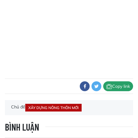
Copy link
Chủ đề
XÂY DỰNG NÔNG THÔN MỚI
BÌNH LUẬN