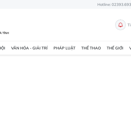
Hotline: 02393.69
T
HỘI
VĂN HÓA - GIẢI TRÍ
PHÁP LUẬT
THỂ THAO
THẾ GIỚI