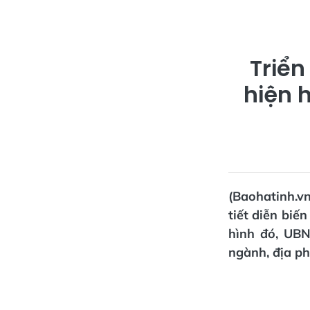
Triển
hiện 
(Baohatinh.vn
tiết diễn biến
hình đó, UBN
ngành, địa ph