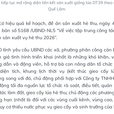
tiếp tục mở rộng diện liên kết sản xuất giống lúa DT39 theo c
Quế Lâm.
 có hiệu quả kế hoạch, đề án sản xuất hè thu, ngày 
bản số 5168 /UBND-NL5 “Về việc tập trung công tác
sản xuất vụ hè thu 2026”.
D tỉnh yêu cầu UBND các xã, phường phân công cán 
h giá tình hình triển khai (nhất là những khó khăn,
g dẫn và động viên, hỗ trợ bà con nông dân tổ chứ
diện tích, khung lịch thời vụ (kết thúc gieo cấy l
ng song với đó, chủ động phối hợp với Công ty TNH
ộng tối đa nguồn lực tổ chức rà soát, điều tiết, quản
tác làm đất, gieo cấy lúa hè thu; chủ động các phương
g hạn (nhất là đối với các vùng cuối kênh, vùng cao,
y cơ thiếu nước phục vụ gieo cấy và sinh trưởng của l