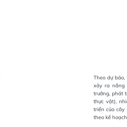
Theo dự báo, 
Ẻ
xảy ra nắng 
trưởng, phát t
thực vật), nh
triển của cây
theo kế hoạch