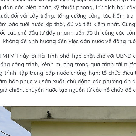
 dẫn các biện pháp kỹ thuật phòng, trừ dịch hại cây
uất đối với cây trồng; tăng cường công tác kiểm tra
 đảm bảo tưới nước kịp thời, đủ và tiết kiệm nhất. Cù
ốc các chủ đầu tư đẩy nhanh tiến độ thi công các công
 không để ảnh hưởng đến việc dẫn nước về đồng ruộ
 MTV Thủy lợi Hà Tĩnh phối hợp chặt chẽ với UBND c
ống công trình, kênh mương trong quá trình tải nước,
g trình, tập trung cấp nước chống hạn; tổ chức điều t
m bảo phục vụ sản xuất; chủ động các phương án để
iã chiến, chuyển nước tạo nguồn từ các hồ chứa để 