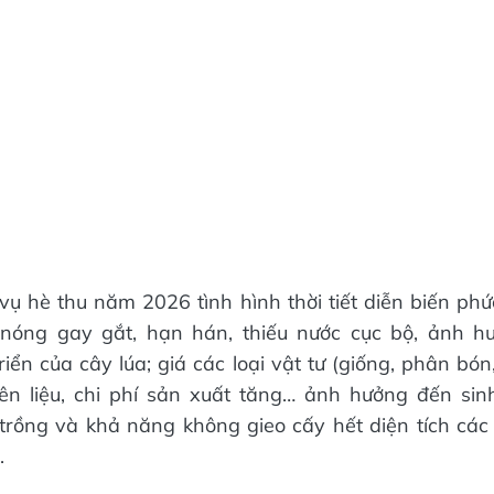
vụ hè thu năm 2026 tình hình thời tiết diễn biến phứ
nóng gay gắt, hạn hán, thiếu nước cục bộ, ảnh h
riển của cây lúa; giá các loại vật tư (giống, phân bó
iên liệu, chi phí sản xuất tăng… ảnh hưởng đến sin
 trồng và khả năng không gieo cấy hết diện tích các 
.