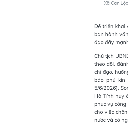
Xã Can Lộc 
Để triển khai
ban hành văn 
đạo đẩy mạnh 
Chủ tịch UBN
theo dõi, đán
chỉ đạo, hướn
bảo phủ kín 
5/6/2026). So
Hà Tĩnh huy đ
phục vụ công 
cho việc chốn
nước và có ngu