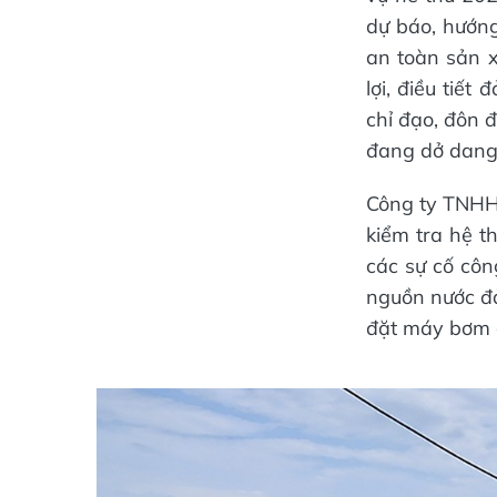
dự báo, hướng
an toàn sản x
lợi, điều tiết
chỉ đạo, đôn đ
đang dở dang,
Công ty TNHH
kiểm tra hệ th
các sự cố côn
nguồn nước đả
đặt máy bơm g