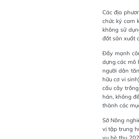
Các địa phươn
chức ký cam k
không sử dụng
đất sản xuất 
Đẩy mạnh công
dựng các mô h
người dân tă
hữu cơ vi sinh
cấu cây trồng
hán, không để
thành các mục 
Sở Nông nghiệ
vị tập trung h
vụ hè thu 2026