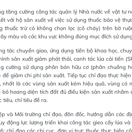
g tăng cường công tác quản lý Nhà nước về vật tư n
ết với hộ sản xuất về việc sử dụng thuốc bảo vệ thực 
 thuốc trừ cỏ không chọn lọc (cỏ cháy) trên bờ ru
cây màu và các khu vực không đúng mục đích sử dụng
 tác chuyển giao, ứng dụng tiến bộ khoa học, chuy
ình sản xuất giảm phát thải, canh tác lúa cải tiến (S
ng cường sử dụng phân bón hữu cơ (phân chuồng h
) để giảm chi phí sản xuất. Tiếp tục chỉ đạo thực hiệ
, nhất là các vùng sản xuất kém hiệu quả, vùng có 
 bỏ hoang diện tích đất đủ điều kiện sản xuất nhằ
tiêu, chỉ tiêu đề ra.
p và Môi trường chỉ đạo, đôn đốc, hướng dẫn các đ
uy động lực lượng triển khai công tác gieo cấy lúa v
; chỉ đạo các chi cục, đơn vị trực thuộc thực hiện c