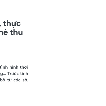
, thực
hè thu
tình hình thời
ăng… Trước tình
bộ từ các sở,