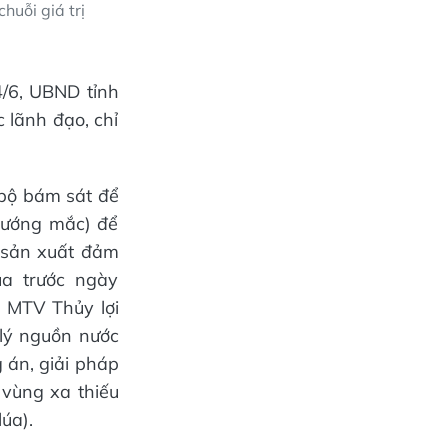
huỗi giá trị
4/6, UBND tỉnh
 lãnh đạo, chỉ
bộ bám sát để
 vướng mắc) để
c sản xuất đảm
úa trước ngày
H MTV Thủy lợi
 lý nguồn nước
 án, giải pháp
 vùng xa thiếu
úa).