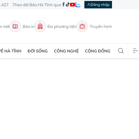
3.427
Theo dõi Báo Hà Tĩnh qua
Đăng nhập
in mới
Báo in
Đa phương tiện
Truyền hình
VỀ HÀ TĨNH
ĐỜI SỐNG
CÔNG NGHỆ
CỘNG ĐỒNG