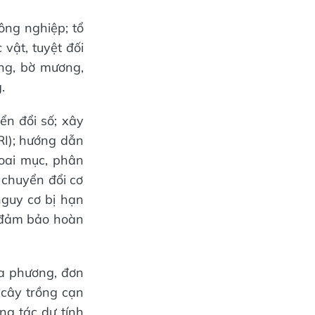
ông nghiệp; tổ
vật, tuyệt đối
ộng, bờ mương,
.
ển đổi số; xây
RI); hướng dẫn
oai mục, phân
n chuyển đổi cơ
nguy cơ bị hạn
m đảm bảo hoàn
ịa phương, đơn
à cây trồng cạn
ông tác dự tính