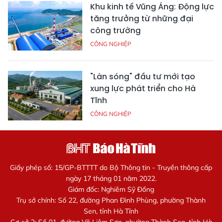
Khu kinh tế Vũng Áng: Động lực
tăng trưởng từ những đại
công trường
CÔNG NGHIỆP
"Làn sóng" đầu tư mới tạo
xung lực phát triển cho Hà
Tĩnh
CÔNG NGHIỆP
Giấy phép số: 15/GP-BTTTT do Bộ Thông tin - Truyền thông cấp
ngày 17 tháng 01 năm 2022.
Giám đốc: Nghiêm Sỹ Đống
Trụ sở chính: Số 22, đường Phan Đình Phùng, phường Thành
Sen, tỉnh Hà Tĩnh
Cơ sở 2: Số 01, đường Võ Liêm Sơn, phường Thành Sen, tỉnh Hà