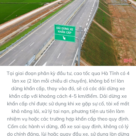
Tại giai đoạn phân kỳ đầu tư, cao tốc qua Hà Tĩnh có 4
làn xe (2 làn mỗi chiều di chuyển), không bố trí làn
dừng khẩn cấp, thay vào đó, sẽ có các dải dừng xe
khẩn cấp với khoảng cách 4-5 km/điểm. Dải dừng xe
khẩn cấp chỉ được sử dụng khi xe gặp sự cố, tài xế mất
khả năng lái, xử lý tai nạn, phương tiện ưu tiên làm
nhiệm vụ hoặc các trường hợp khẩn cấp theo quy định.
Cấm các hành vi dừng, đỗ xe sai quy định, không có lý
do chính đáng, lùi hoặc quay đầu xe, sử dụng làn dừng