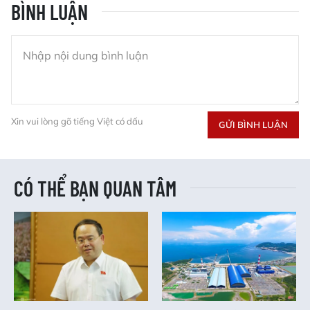
BÌNH LUẬN
Xin vui lòng gõ tiếng Việt có dấu
GỬI BÌNH LUẬN
CÓ THỂ BẠN QUAN TÂM