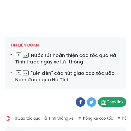
TIN LIÊN QUAN
Nước rút hoàn thiện cao tốc qua Hà
Tĩnh trước ngày xe lưu thông
"Lên đèn" các nút giao cao tốc Bắc -
Nam đoạn qua Hà Tĩnh
Copy link
#Cao tốc qua Hà Tĩnh thông xe
#Thông xe cao tốc
#Thông