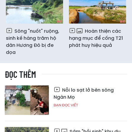
Sông "nuốt" ruộng,
Hoàn thiện các
sinh kế hàng trăm hộ
hạng mục để cống T21
dân Hương Đô bị đe
phát huy hiệu quả
dọa
ĐỌC THÊM
Nỗi lo sạt lở bên sông
Ngàn Mọ
BẠN ĐỌC VIẾT
Sớm "hồi sinh" khu du