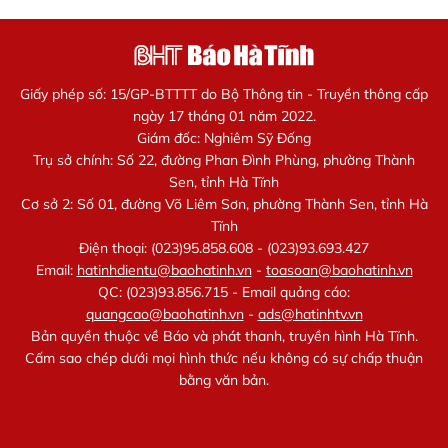
Giấy phép số: 15/GP-BTTTT do Bộ Thông tin - Truyền thông cấp
ngày 17 tháng 01 năm 2022.
Giám đốc: Nghiêm Sỹ Đống
Trụ sở chính: Số 22, đường Phan Đình Phùng, phường Thành
Sen, tỉnh Hà Tĩnh
Cơ sở 2: Số 01, đường Võ Liêm Sơn, phường Thành Sen, tỉnh Hà
Tĩnh
Điện thoại: (023)95.858.608 - (023)93.693.427
Email:
hatinhdientu@baohatinh.vn
-
toasoan@baohatinh.vn
QC: (023)93.856.715 - Email quảng cáo:
quangcao@baohatinh.vn
-
ads@hatinhtv.vn
Bản quyền thuộc về Báo và phát thanh, truyền hình Hà Tĩnh.
Cấm sao chép dưới mọi hình thức nếu không có sự chấp thuận
bằng văn bản.