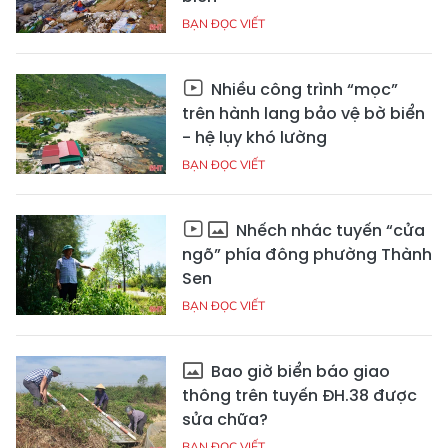
BẠN ĐỌC VIẾT
Nhiều công trình “mọc”
trên hành lang bảo vệ bờ biển
- hệ lụy khó lường
BẠN ĐỌC VIẾT
Nhếch nhác tuyến “cửa
ngõ” phía đông phường Thành
Sen
BẠN ĐỌC VIẾT
Bao giờ biển báo giao
thông trên tuyến ĐH.38 được
sửa chữa?
BẠN ĐỌC VIẾT