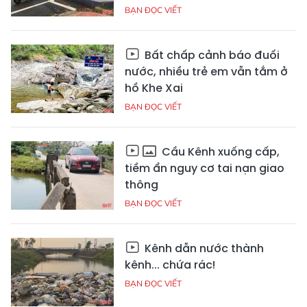
BẠN ĐỌC VIẾT
Bất chấp cảnh báo đuối
nước, nhiều trẻ em vẫn tắm ở
hồ Khe Xai
BẠN ĐỌC VIẾT
Cầu Kênh xuống cấp,
tiềm ẩn nguy cơ tai nạn giao
thông
BẠN ĐỌC VIẾT
Kênh dẫn nước thành
kênh... chứa rác!
BẠN ĐỌC VIẾT