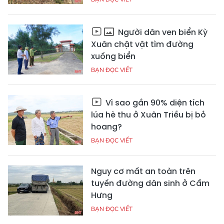
Người dân ven biển Kỳ
Xuân chật vật tìm đường
xuống biển
BẠN ĐỌC VIẾT
Vì sao gần 90% diện tích
lúa hè thu ở Xuân Triều bị bỏ
hoang?
BẠN ĐỌC VIẾT
Nguy cơ mất an toàn trên
tuyến đường dân sinh ở Cẩm
Hưng
BẠN ĐỌC VIẾT