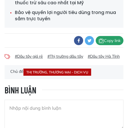
thuốc trừ sâu cao nhất tại Mỹ
Bảo vệ quyền lợi người tiêu dùng trong mua
sắm trực tuyến
Copy link
#Dâu tây giá rẻ
#Thị trường dâu tây
#Dâu tây Hà Tĩnh
#
Chủ đề
THỊ TRƯỜNG, THƯƠNG MẠI - DỊCH VỤ
BÌNH LUẬN