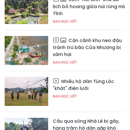
lịch bỏ hoang giữa núi rừng Hà
Tĩnh
BẠN ĐỌC VIẾT
Cận cảnh khu neo đậu
tránh trú bão Cửa Nhượng bị
xâm hại
BẠN ĐỌC VIẾT
Nhiều hộ dân Tùng Lộc
"khát" điện lưới
BẠN ĐỌC VIẾT
Cầu qua sông Nhà Lê bị gãy,
hàng trăm hộ dân gặp khó