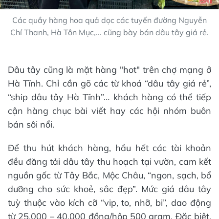
Các quầy hàng hoa quả dọc các tuyến đường Nguyễn
Chí Thanh, Hà Tôn Mục,... cũng bày bán dâu tây giá rẻ.
Dâu tây cũng là mặt hàng "hot" trên chợ mạng ở
Hà Tĩnh. Chỉ cần gõ các từ khoá “dâu tây giá rẻ”,
“ship dâu tây Hà Tĩnh”… khách hàng có thể tiếp
cận hàng chục bài viết hay các hội nhóm buôn
bán sôi nổi.
Để thu hút khách hàng, hầu hết các tài khoản
đều đăng tải dâu tây thu hoạch tại vườn, cam kết
nguồn gốc từ Tây Bắc, Mộc Châu, “ngon, sạch, bổ
dưỡng cho sức khoẻ, sắc đẹp”. Mức giá dâu tây
tuỳ thuộc vào kích cỡ “vip, to, nhỡ, bi”, dao động
từ 25.000 – 40.000 đồng/hộp 500 gram. Đặc biệt,