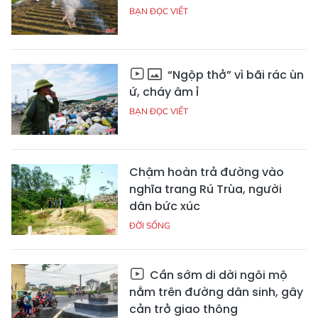
BẠN ĐỌC VIẾT
“Ngộp thở” vì bãi rác ùn
ứ, cháy âm ỉ
BẠN ĐỌC VIẾT
Chậm hoàn trả đường vào
nghĩa trang Rú Trùa, người
dân bức xúc
ĐỜI SỐNG
Cần sớm di dời ngôi mộ
nằm trên đường dân sinh, gây
cản trở giao thông