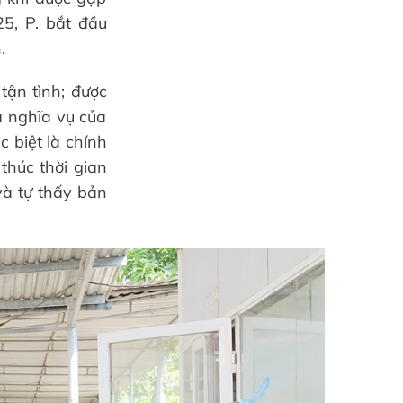
25, P. bắt đầu
.
tận tình; được
à nghĩa vụ của
c biệt là chính
thúc thời gian
và tự thấy bản