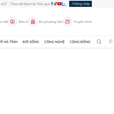
3.427
Theo dõi Báo Hà Tĩnh qua
Đăng nhập
in mới
Báo in
Đa phương tiện
Truyền hình
VỀ HÀ TĨNH
ĐỜI SỐNG
CÔNG NGHỆ
CỘNG ĐỒNG