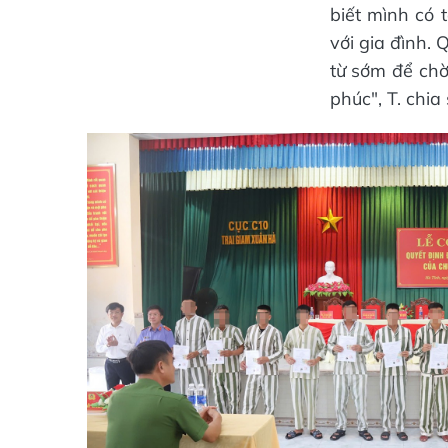
biết mình có
với gia đình.
từ sớm để chờ
phúc", T. chia 