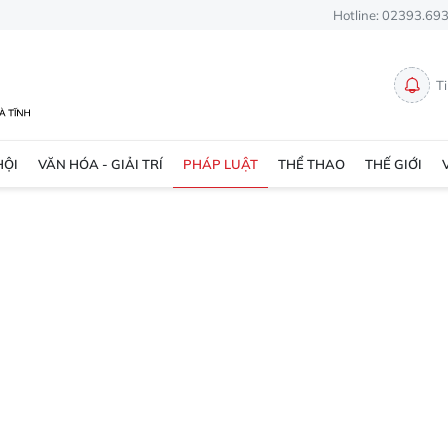
Hotline: 02393.69
T
HỘI
VĂN HÓA - GIẢI TRÍ
PHÁP LUẬT
THỂ THAO
THẾ GIỚI