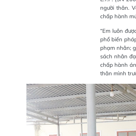
người thân. V
chấp hành mức
“Em luôn được
phổ biến pháp
phạm nhân; giá
sách nhân đạo
chấp hành án,
thân mình trưở