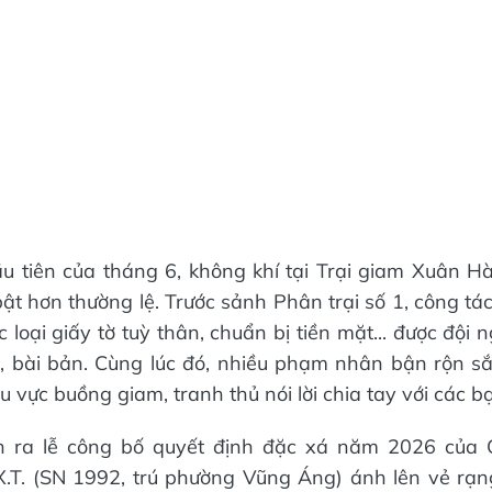
 tiên của tháng 6, không khí tại Trại giam Xuân H
bật hơn thường lệ. Trước sảnh Phân trại số 1, công tá
c loại giấy tờ tuỳ thân, chuẩn bị tiền mặt... được đội 
, bài bản. Cùng lúc đó, nhiều phạm nhân bận rộn sắ
u vực buồng giam, tranh thủ nói lời chia tay với các bạ
ễn ra lễ công bố quyết định đặc xá năm 2026 của C
.T. (SN 1992, trú phường Vũng Áng) ánh lên vẻ rạng