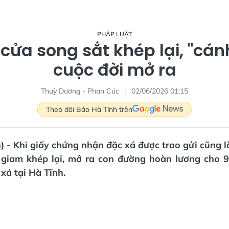
PHÁP LUẬT
cửa song sắt khép lại, "cán
cuộc đời mở ra
Thuỳ Dương - Phan Cúc
02/06/2026 01:15
Theo dõi Báo Hà Tĩnh trên
) - Khi giấy chứng nhận đặc xá được trao gửi cũng l
i giam khép lại, mở ra con đường hoàn lương cho
xá tại Hà Tĩnh.