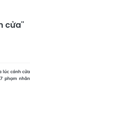
h cửa"
à lúc cánh cửa
 97 phạm nhân