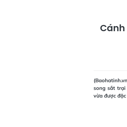
Cánh 
(Baohatinh.vn
song sắt trạ
vừa được đặc 