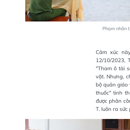
Phạm nhân t
Cảm xúc này
12/10/2023, 
"Tham ô tài s
vặt. Nhưng, c
bộ quản giáo 
thuốc" tinh 
được phân côn
T. luôn ra sức