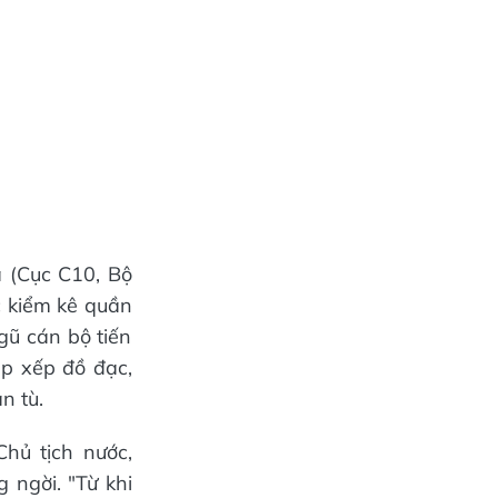
à (Cục C10, Bộ
c kiểm kê quần
ngũ cán bộ tiến
p xếp đồ đạc,
n tù.
hủ tịch nước,
 ngời. "Từ khi