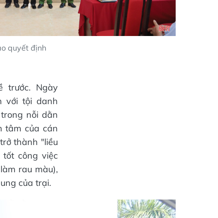
ao quyết định
 trước. Ngày
 với tội danh
 trong nỗi dằn
an tâm của cán
rở thành "liều
tốt công việc
 làm rau màu),
ung của trại.