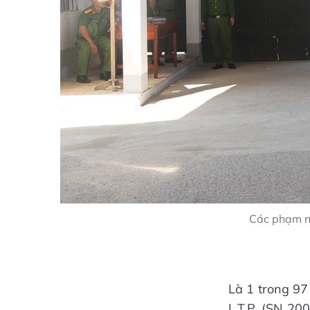
Các phạm nh
Là 1 trong 97
L.T.P. (SN 2