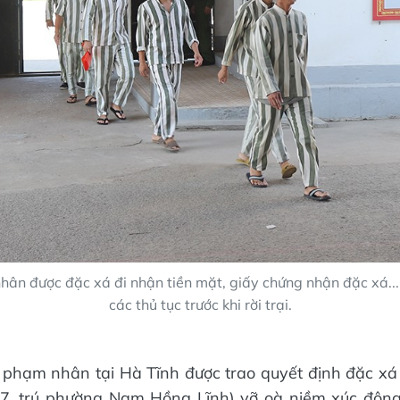
ân được đặc xá đi nhận tiền mặt, giấy chứng nhận đặc xá...
các thủ tục trước khi rời trại.
 phạm nhân tại Hà Tĩnh được trao quyết định đặc xá
007, trú phường Nam Hồng Lĩnh) vỡ oà niềm xúc động