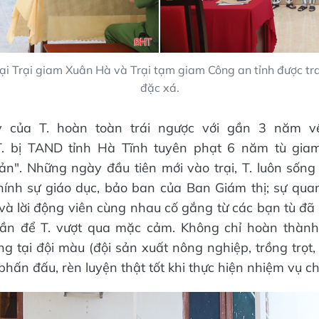
ại Trại giam Xuân Hà và Trại tạm giam Công an tỉnh
được tr
đặc xá.
 của T. hoàn toàn trái ngược với gần 3 năm về
T. bị TAND tỉnh Hà Tĩnh tuyên phạt 6 năm tù giam
ản". Những ngày đầu tiên mới vào trại, T. luôn sống
hính sự giáo dục, bảo ban của Ban Giám thị; sự qu
và lời động viên cùng nhau cố gắng từ các bạn tù đã t
thần để T. vượt qua mặc cảm. Không chỉ hoàn thành 
g tại đội màu (đội sản xuất nông nghiệp, trồng trọt,
 phấn đấu, rèn luyện thật tốt khi thực hiện nhiệm vụ ch