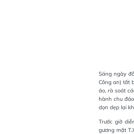
Sáng ngày đầu
Ẻ
Công an) tất 
áo, rà soát cá
hành chu đáo
dọn dẹp lại kh
Trước giờ di
gương mặt T.X