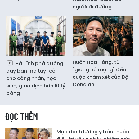
người đi đường
Huấn Hoa Hồng, từ
Hà Tĩnh phá đường
"giang hồ mạng" đến
dây bán ma túy "cỏ"
cuộc khám xét của Bộ
cho công nhân, học
Công an
sinh, giao dịch hơn 10 tỷ
đồng
ĐỌC THÊM
Mạo danh lương y bán thuốc