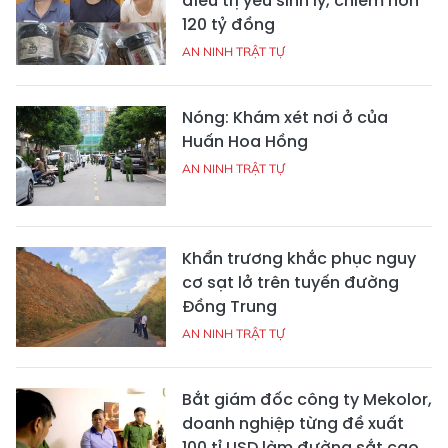
điều trị yếu sinh lý, chiếm hơn
120 tỷ đồng
AN NINH TRẬT TỰ
Nóng: Khám xét nơi ở của
Huấn Hoa Hồng
AN NINH TRẬT TỰ
Khẩn trương khắc phục nguy
cơ sạt lở trên tuyến đường
Đồng Trung
AN NINH TRẬT TỰ
Bắt giám đốc công ty Mekolor,
doanh nghiệp từng đề xuất
100 tỉ USD làm đường sắt cao