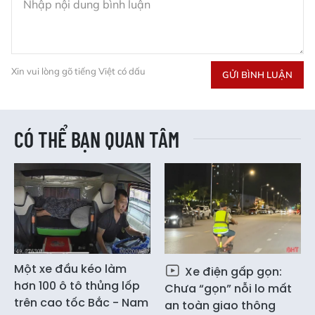
Xin vui lòng gõ tiếng Việt có dấu
GỬI BÌNH LUẬN
CÓ THỂ BẠN QUAN TÂM
Một xe đầu kéo làm
Xe điện gấp gọn:
hơn 100 ô tô thủng lốp
Chưa “gọn” nỗi lo mất
trên cao tốc Bắc - Nam
an toàn giao thông