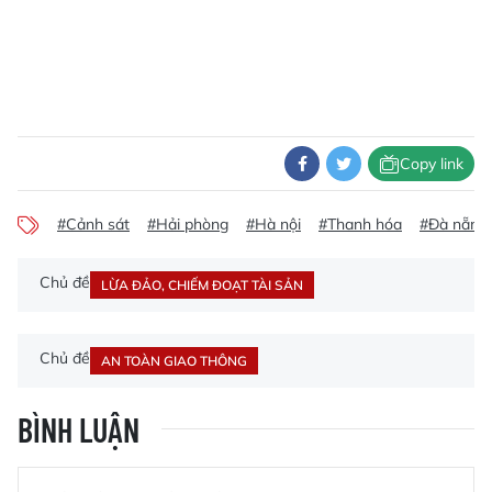
Copy link
#Cảnh sát
#Hải phòng
#Hà nội
#Thanh hóa
#Đà nẵng
Chủ đề
LỪA ĐẢO, CHIẾM ĐOẠT TÀI SẢN
Chủ đề
AN TOÀN GIAO THÔNG
BÌNH LUẬN