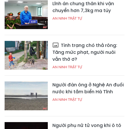
Lĩnh án chung thân khi vận
chuyển hơn 7,3kg ma túy
AN NINH TRẬT TỰ
Tình trạng chó thả rông:
Tăng mức phạt, người nuôi
vẫn thờ ơ?
AN NINH TRẬT TỰ
Người đàn ông ở Nghệ An đuối
nước khi tắm biển Hà Tĩnh
AN NINH TRẬT TỰ
Người phụ nữ tử vong khi ô tô