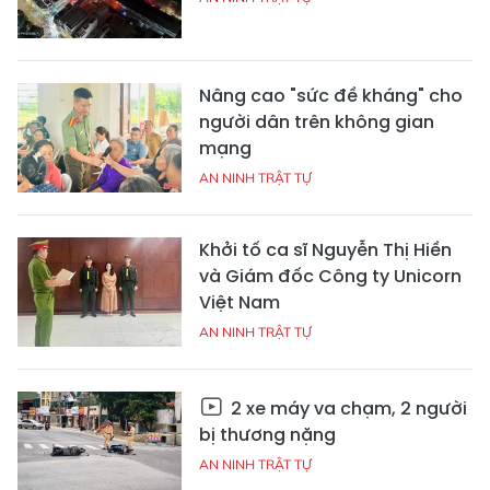
Nâng cao "sức đề kháng" cho
người dân trên không gian
mạng
AN NINH TRẬT TỰ
Khởi tố ca sĩ Nguyễn Thị Hiền
và Giám đốc Công ty Unicorn
Việt Nam
AN NINH TRẬT TỰ
2 xe máy va chạm, 2 người
bị thương nặng
AN NINH TRẬT TỰ