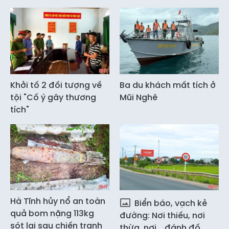
Khởi tố 2 đối tượng về
Ba du khách mất tích ở
tội "Cố ý gây thương
Mũi Nghê
tích"
Hà Tĩnh hủy nổ an toàn
Biển báo, vạch kẻ
quả bom nặng 113kg
đường: Nơi thiếu, nơi
sót lại sau chiến tranh
thừa, nơi... đánh đố