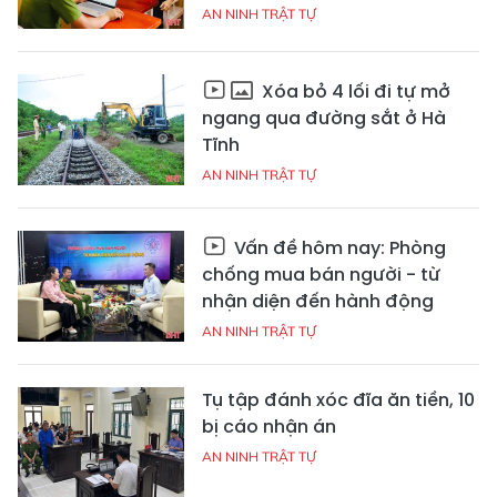
AN NINH TRẬT TỰ
Xóa bỏ 4 lối đi tự mở
ngang qua đường sắt ở Hà
Tĩnh
AN NINH TRẬT TỰ
Vấn đề hôm nay: Phòng
chống mua bán người - từ
nhận diện đến hành động
AN NINH TRẬT TỰ
Tụ tập đánh xóc đĩa ăn tiền, 10
bị cáo nhận án
AN NINH TRẬT TỰ