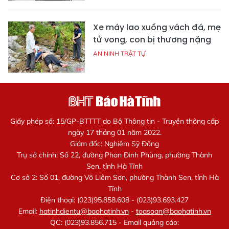
Xe máy lao xuống vách đá, mẹ
tử vong, con bị thương nặng
AN NINH TRẬT TỰ
Giấy phép số: 15/GP-BTTTT do Bộ Thông tin - Truyền thông cấp
ngày 17 tháng 01 năm 2022.
Giám đốc: Nghiêm Sỹ Đống
Trụ sở chính: Số 22, đường Phan Đình Phùng, phường Thành
Sen, tỉnh Hà Tĩnh
Cơ sở 2: Số 01, đường Võ Liêm Sơn, phường Thành Sen, tỉnh Hà
Tĩnh
Điện thoại: (023)95.858.608 - (023)93.693.427
Email:
hatinhdientu@baohatinh.vn
-
toasoan@baohatinh.vn
QC: (023)93.856.715 - Email quảng cáo: