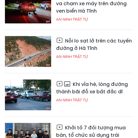
va chạm xe máy trên đường
ven biển Hà Tĩnh
AN NINH TRẬT TỰ
Nỗi lo sạt lở trên các tuyến
đường ở Hà Tĩnh
AN NINH TRẬT TỰ
Khi vỉa hè, lòng đường
thành bãi đỗ xe bất đắc dĩ
AN NINH TRẬT TỰ
Khởi tố 7 đối tượng mua
bán, tổ chức sử dụng trái