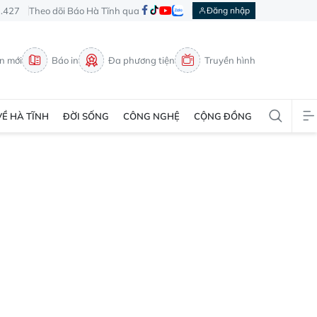
3.427
Theo dõi Báo Hà Tĩnh qua
Đăng nhập
in mới
Báo in
Đa phương tiện
Truyền hình
VỀ HÀ TĨNH
ĐỜI SỐNG
CÔNG NGHỆ
CỘNG ĐỒNG