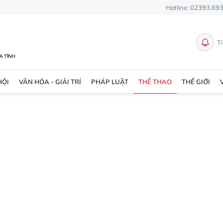
Hotline: 02393.69
T
HỘI
VĂN HÓA - GIẢI TRÍ
PHÁP LUẬT
THỂ THAO
THẾ GIỚI