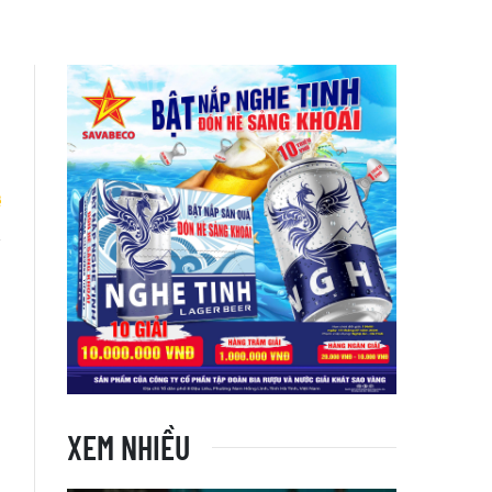
-
1
XEM NHIỀU