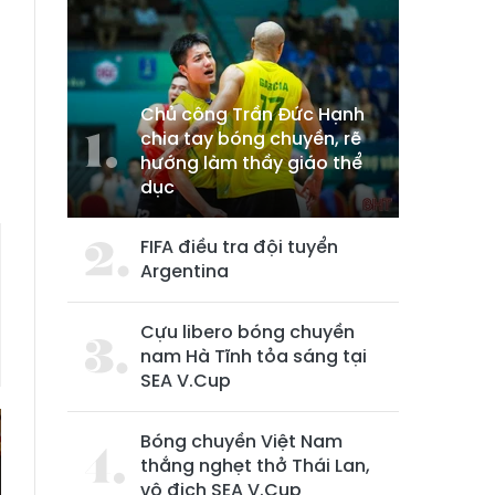
Chủ công Trần Đức Hạnh
chia tay bóng chuyền, rẽ
hướng làm thầy giáo thể
dục
FIFA điều tra đội tuyển
Argentina
Cựu libero bóng chuyền
nam Hà Tĩnh tỏa sáng tại
SEA V.Cup
Bóng chuyền Việt Nam
thắng nghẹt thở Thái Lan,
vô địch SEA V.Cup