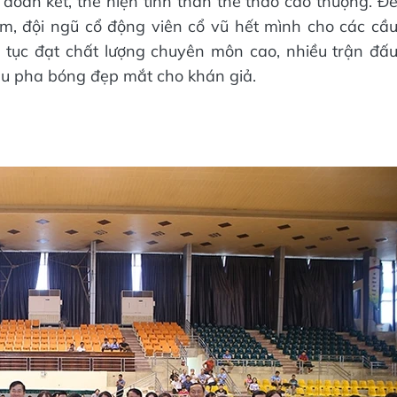
 đoàn kết, thể hiện tinh thần thể thao cao thượng. Đ
âm, đội ngũ cổ động viên cổ vũ hết mình cho các cầ
ếp tục đạt chất lượng chuyên môn cao, nhiều trận đấ
hiều pha bóng đẹp mắt cho khán giả.