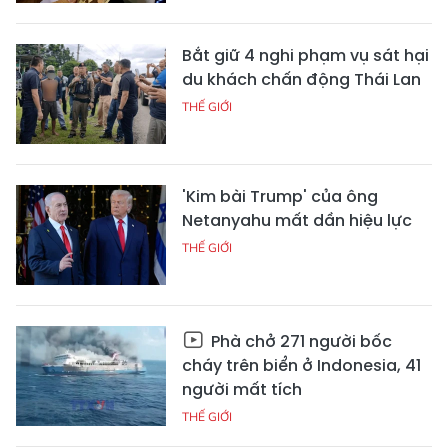
Bắt giữ 4 nghi phạm vụ sát hại
du khách chấn động Thái Lan
THẾ GIỚI
'Kim bài Trump' của ông
Netanyahu mất dần hiệu lực
THẾ GIỚI
Phà chở 271 người bốc
cháy trên biển ở Indonesia, 41
người mất tích
THẾ GIỚI