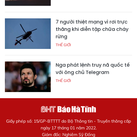
7 người thiệt mạng vì rơi trực
thăng khi diễn tập chữa cháy
rừng
THẾ GIỚI
Nga phát lệnh truy nã quốc tế
với ông chủ Telegram
THẾ GIỚI
Giấy phép số: 15/GP-BTTTT do Bộ Thông tin - Truyền thông cấp
ngày 17 tháng 01 năm 2022.
Giám đốc: Nghiêm Sỹ Đống