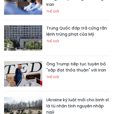
Iran
THẾ GIỚI
Trung Quốc đáp trả cứng rắn
lệnh trừng phạt của Mỹ
THẾ GIỚI
Ông Trump tiếp tục tuyên bố
"sắp đạt thỏa thuận" với Iran
THẾ GIỚI
Ukraine ký luật mới cho binh sĩ
là tù nhân tình nguyện nhập
ngũ