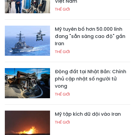
Việt Nam
THẾ GIỚI
Mỹ tuyên bố hơn 50.000 lính
đang "sẵn sàng cao độ" gần
Iran
THẾ GIỚI
Động đất tại Nhật Bản: Chính
phủ cập nhật số người tử
vong
THẾ GIỚI
Mỹ tập kích dữ dội vào Iran
THẾ GIỚI