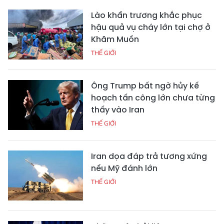
Lào khẩn trương khắc phục
hậu quả vụ cháy lớn tại chợ ở
Khăm Muồn
THẾ GIỚI
Ông Trump bất ngờ hủy kế
hoạch tấn công lớn chưa từng
thấy vào Iran
THẾ GIỚI
Iran dọa đáp trả tương xứng
nếu Mỹ đánh lớn
THẾ GIỚI