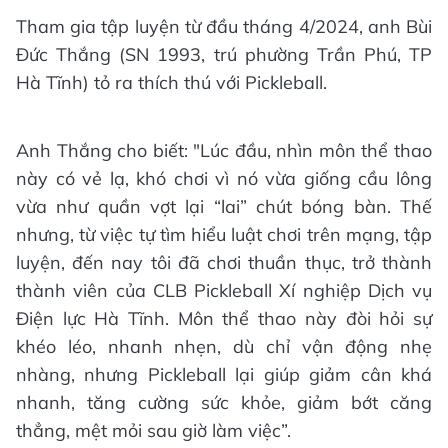
Tham gia tập luyện từ đầu tháng 4/2024, anh Bùi
Đức Thắng (SN 1993, trú phường Trần Phú, TP
Hà Tĩnh) tỏ ra thích thú với Pickleball.
Anh Thắng cho biết: "Lúc đầu, nhìn môn thể thao
này có vẻ lạ, khó chơi vì nó vừa giống cầu lông
vừa như quần vợt lại “lai” chút bóng bàn. Thế
nhưng, từ việc tự tìm hiểu luật chơi trên mạng, tập
luyện, đến nay tôi đã chơi thuần thục, trở thành
thành viên của CLB Pickleball Xí nghiệp Dịch vụ
Điện lực Hà Tĩnh. Môn thể thao này đòi hỏi sự
khéo léo, nhanh nhẹn, dù chỉ vận động nhẹ
nhàng, nhưng Pickleball lại giúp giảm cân khá
nhanh, tăng cường sức khỏe, giảm bớt căng
thẳng, mệt mỏi sau giờ làm việc”.