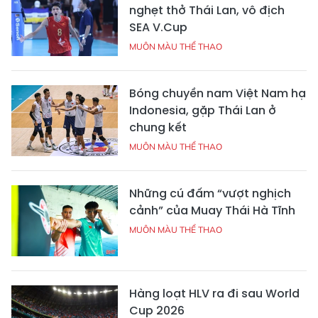
nghẹt thở Thái Lan, vô địch
SEA V.Cup
MUÔN MÀU THỂ THAO
Bóng chuyền nam Việt Nam hạ
Indonesia, gặp Thái Lan ở
chung kết
MUÔN MÀU THỂ THAO
Những cú đấm “vượt nghịch
cảnh” của Muay Thái Hà Tĩnh
MUÔN MÀU THỂ THAO
Hàng loạt HLV ra đi sau World
Cup 2026