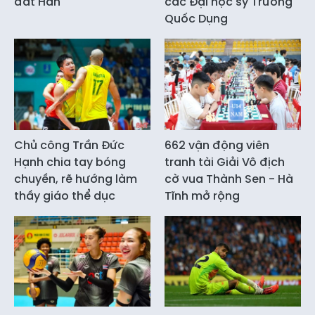
đất Hàn
các Đại học sỹ Trương
Quốc Dụng
Chủ công Trần Đức
662 vận động viên
Hạnh chia tay bóng
tranh tài Giải Vô địch
chuyền, rẽ hướng làm
cờ vua Thành Sen - Hà
thầy giáo thể dục
Tĩnh mở rộng