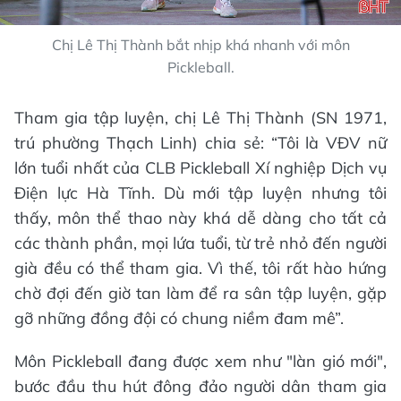
Chị Lê Thị Thành bắt nhịp khá nhanh với môn
Pickleball.
Tham gia tập luyện, chị Lê Thị Thành (SN 1971,
trú phường Thạch Linh) chia sẻ: “Tôi là VĐV nữ
lớn tuổi nhất của CLB Pickleball Xí nghiệp Dịch vụ
Điện lực Hà Tĩnh. Dù mới tập luyện nhưng tôi
thấy, môn thể thao này khá dễ dàng cho tất cả
các thành phần, mọi lứa tuổi, từ trẻ nhỏ đến người
già đều có thể tham gia. Vì thế, tôi rất hào hứng
chờ đợi đến giờ tan làm để ra sân tập luyện, gặp
gỡ những đồng đội có chung niềm đam mê”.
Môn Pickleball đang được xem như "làn gió mới",
bước đầu thu hút đông đảo người dân tham gia