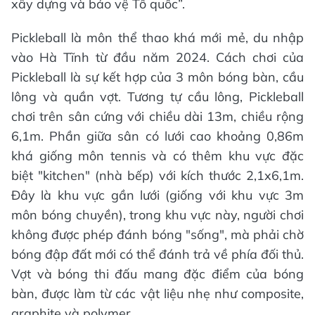
xây dựng và bảo vệ Tổ quốc”.
Pickleball là môn thể thao khá mới mẻ, du nhập
vào Hà Tĩnh từ đầu năm 2024. Cách chơi của
Pickleball là sự kết hợp của 3 môn bóng bàn, cầu
lông và quần vợt. Tương tự cầu lông, Pickleball
chơi trên sân cứng với chiều dài 13m, chiều rộng
6,1m. Phần giữa sân có lưới cao khoảng 0,86m
khá giống môn tennis và có thêm khu vực đặc
biệt "kitchen" (nhà bếp) với kích thước 2,1x6,1m.
Đây là khu vực gần lưới (giống với khu vực 3m
môn bóng chuyền), trong khu vực này, người chơi
không được phép đánh bóng "sống", mà phải chờ
bóng đập đất mới có thể đánh trả về phía đối thủ.
Vợt và bóng thi đấu mang đặc điểm của bóng
bàn, được làm từ các vật liệu nhẹ như composite,
graphite và polymer.