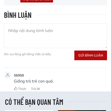
BÌNH LUẬN
Xin vui lòng gõ tiếng Việt có dấu
GỬI BÌNH LUẬN
56958
Giống trò trẻ con quá.
Thích
Trả lời
CÓ THỂ BẠN QUAN TÂM