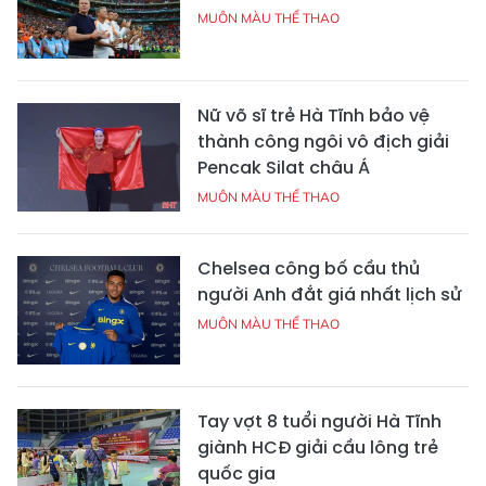
MUÔN MÀU THỂ THAO
Nữ võ sĩ trẻ Hà Tĩnh bảo vệ
thành công ngôi vô địch giải
Pencak Silat châu Á
MUÔN MÀU THỂ THAO
Chelsea công bố cầu thủ
người Anh đắt giá nhất lịch sử
MUÔN MÀU THỂ THAO
Tay vợt 8 tuổi người Hà Tĩnh
giành HCĐ giải cầu lông trẻ
quốc gia