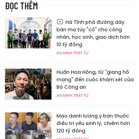
ĐỌC THÊM
Hà Tĩnh phá đường dây
bán ma túy "cỏ" cho công
nhân, học sinh, giao dịch hơn
10 tỷ đồng
AN NINH TRẬT TỰ
Huấn Hoa Hồng, từ "giang hồ
mạng" đến cuộc khám xét của
Bộ Công an
AN NINH TRẬT TỰ
Mạo danh lương y bán thuốc
điều trị yếu sinh lý, chiếm hơn
120 tỷ đồng