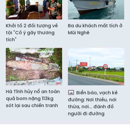
Khởi tố 2 đối tượng về
Ba du khách mất tích ở
tội "Cố ý gây thương
Mũi Nghê
tích"
Hà Tĩnh hủy nổ an toàn
Biển báo, vạch kẻ
quả bom nặng 113kg
đường: Nơi thiếu, nơi
sót lại sau chiến tranh
thừa, nơi... đánh đố
người đi đường