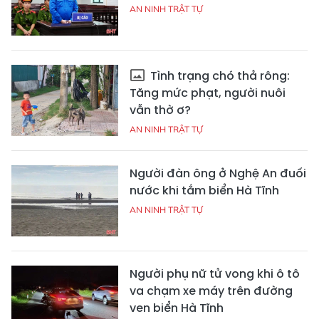
AN NINH TRẬT TỰ
Tình trạng chó thả rông:
Tăng mức phạt, người nuôi
vẫn thờ ơ?
AN NINH TRẬT TỰ
Người đàn ông ở Nghệ An đuối
nước khi tắm biển Hà Tĩnh
AN NINH TRẬT TỰ
Người phụ nữ tử vong khi ô tô
va chạm xe máy trên đường
ven biển Hà Tĩnh