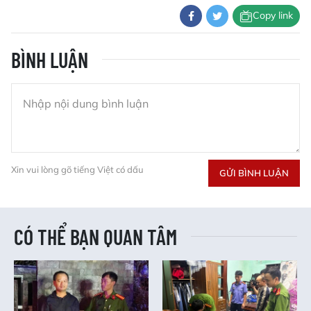
Copy link
BÌNH LUẬN
Xin vui lòng gõ tiếng Việt có dấu
GỬI BÌNH LUẬN
CÓ THỂ BẠN QUAN TÂM