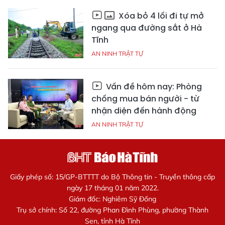
Xóa bỏ 4 lối đi tự mở
ngang qua đường sắt ở Hà
Tĩnh
AN NINH TRẬT TỰ
Vấn đề hôm nay: Phòng
chống mua bán người - từ
nhận diện đến hành động
AN NINH TRẬT TỰ
Giấy phép số: 15/GP-BTTTT do Bộ Thông tin - Truyền thông cấp
ngày 17 tháng 01 năm 2022.
Giám đốc: Nghiêm Sỹ Đống
Trụ sở chính: Số 22, đường Phan Đình Phùng, phường Thành
Sen, tỉnh Hà Tĩnh