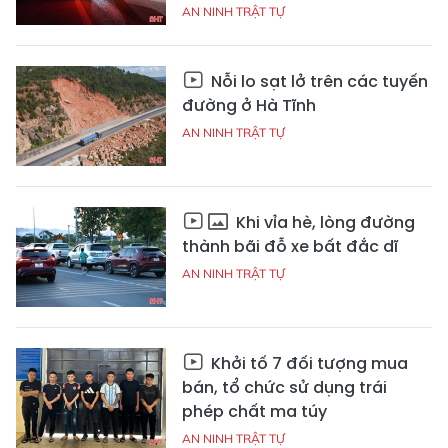
AN NINH TRẬT TỰ
Nỗi lo sạt lở trên các tuyến
đường ở Hà Tĩnh
AN NINH TRẬT TỰ
Khi vỉa hè, lòng đường
thành bãi đỗ xe bất đắc dĩ
AN NINH TRẬT TỰ
Khởi tố 7 đối tượng mua
bán, tổ chức sử dụng trái
phép chất ma túy
AN NINH TRẬT TỰ