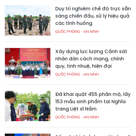
Duy trì nghiêm chế độ trực sẵn
sàng chiến đấu, xử lý hiệu quả
các tình huống
QUỐC PHÒNG - AN NINH
Xây dựng lực lượng Cảnh sát
nhân dân cách mạng, chính
quy, tinh nhuệ, hiện đại
QUỐC PHÒNG - AN NINH
Đã khai quật 455 phần mộ, lấy
153 mẫu sinh phẩm tại Nghĩa
trang Liệt sĩ Nầm
QUỐC PHÒNG - AN NINH