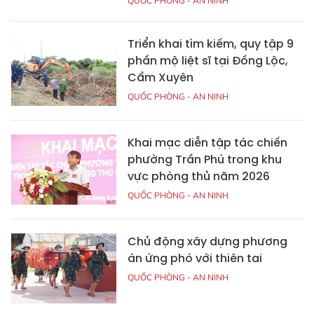
QUỐC PHÒNG - AN NINH
Triển khai tìm kiếm, quy tập 9
phần mộ liệt sĩ tại Đồng Lộc,
Cẩm Xuyên
QUỐC PHÒNG - AN NINH
Khai mạc diễn tập tác chiến
phường Trần Phú trong khu
vực phòng thủ năm 2026
QUỐC PHÒNG - AN NINH
Chủ động xây dựng phương
án ứng phó với thiên tai
QUỐC PHÒNG - AN NINH