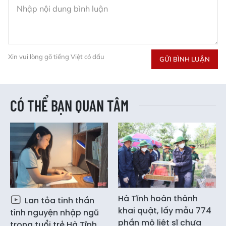
Xin vui lòng gõ tiếng Việt có dấu
GỬI BÌNH LUẬN
CÓ THỂ BẠN QUAN TÂM
Hà Tĩnh hoàn thành
Lan tỏa tinh thần
khai quật, lấy mẫu 774
tình nguyện nhập ngũ
phần mộ liệt sĩ chưa
trong tuổi trẻ Hà Tĩnh