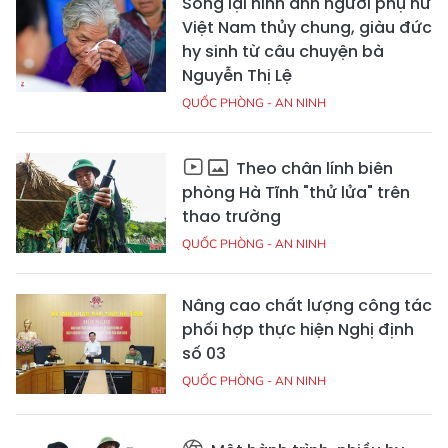
Sống lại hình ảnh người phụ nữ
Việt Nam thủy chung, giàu đức
hy sinh từ câu chuyện bà
Nguyễn Thị Lệ
QUỐC PHÒNG - AN NINH
Theo chân lính biên
phòng Hà Tĩnh "thử lửa" trên
thao trường
QUỐC PHÒNG - AN NINH
Nâng cao chất lượng công tác
phối hợp thực hiện Nghị định
số 03
QUỐC PHÒNG - AN NINH