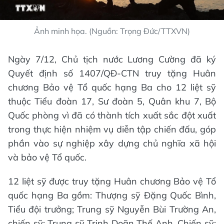
Ảnh minh họa. (Nguồn: Trọng Đức/TTXVN)
Ngày 7/12, Chủ tịch nước Lương Cường đã ký
Quyết định số 1407/QĐ-CTN truy tặng Huân
chương Bảo vệ Tổ quốc hạng Ba cho 12 liệt sỹ
thuộc Tiểu đoàn 17, Sư đoàn 5, Quân khu 7, Bộ
Quốc phòng vì đã có thành tích xuất sắc đột xuất
trong thực hiện nhiệm vụ diễn tập chiến đấu, góp
phần vào sự nghiệp xây dựng chủ nghĩa xã hội
và bảo vệ Tổ quốc.
12 liệt sỹ được truy tặng Huân chương Bảo vệ Tổ
quốc hạng Ba gồm: Thượng sỹ Đặng Quốc Bình,
Tiểu đội trưởng; Trung sỹ Nguyễn Bùi Trường An,
chiến sỹ; Trung sỹ Trịnh Doãn Thế Anh, Chiến sỹ;