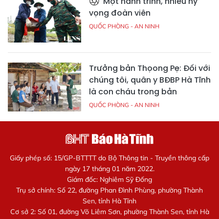
Một hành trình, nhiều hy
vọng đoàn viên
QUỐC PHÒNG - AN NINH
Trưởng bản Thọong Pẹ: Đối với
chúng tôi, quân y BĐBP Hà Tĩnh
là con cháu trong bản
QUỐC PHÒNG - AN NINH
Giấy phép số: 15/GP-BTTTT do Bộ Thông tin - Truyền thông cấp
ngày 17 tháng 01 năm 2022.
Giám đốc: Nghiêm Sỹ Đống
Trụ sở chính: Số 22, đường Phan Đình Phùng, phường Thành
Sen, tỉnh Hà Tĩnh
Cơ sở 2: Số 01, đường Võ Liêm Sơn, phường Thành Sen, tỉnh Hà