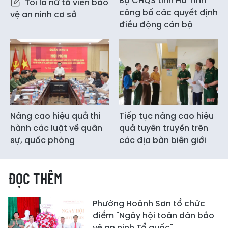
Bộ CHQS tỉnh Hà Tĩnh
Tôi là nữ tổ viên bảo
công bố các quyết định
vệ an ninh cơ sở
điều động cán bộ
Nâng cao hiệu quả thi
Tiếp tục nâng cao hiệu
hành các luật về quân
quả tuyên truyền trên
sự, quốc phòng
các địa bàn biên giới
ĐỌC THÊM
Phường Hoành Sơn tổ chức
điểm "Ngày hội toàn dân bảo
vệ an ninh Tổ quốc"