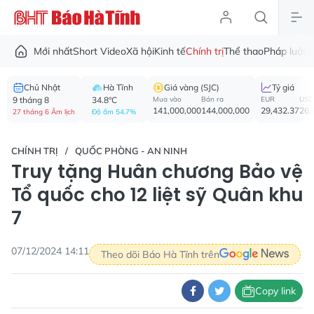
Mới nhất
Short Video
Xã hội
Kinh tế
Chính trị
Thể thao
Pháp luật
V
Chủ Nhật
Hà Tĩnh
Giá vàng (SJC)
Tỷ giá
9 tháng 8
34.8°C
Mua vào
Bán ra
EUR
USD
141,000,000
144,000,000
29,432.37
26,
27 tháng 6 Âm lịch
Độ ẩm 54.7%
CHÍNH TRỊ
QUỐC PHÒNG - AN NINH
Truy tặng Huân chương Bảo vệ
Tổ quốc cho 12 liệt sỹ Quân khu
7
07/12/2024 14:11
Theo dõi Báo Hà Tĩnh trên
Copy link