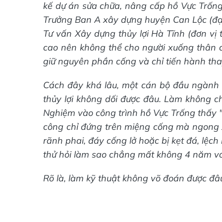
kế dự án sửa chữa, nâng cấp hồ Vực Trống, 
Trưởng Ban A xây dựng huyện Can Lộc (đại 
Tư vấn Xây dựng thủy lợi Hà Tĩnh (đơn vị th
cao nên không thể cho người xuống thân cố
giữ nguyên phần cống và chỉ tiến hành tha
Cách đây khá lâu, một cán bộ đầu ngành t
thủy lợi không dối được đâu. Làm không ch
Nghiệm vào công trình hồ Vực Trống thấy "c
công chỉ đứng trên miệng cống mà ngong 
rãnh phai, đáy cống lở hoặc bị kẹt đá, lệch 
thử hỏi làm sao chẳng mất không 4 năm với 
Rõ là, làm kỹ thuật không võ đoán được đâ