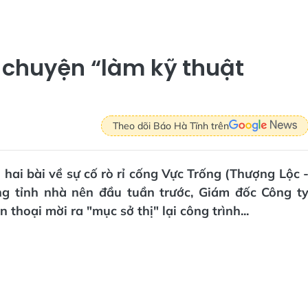
 chuyện “làm kỹ thuật
Theo dõi Báo Hà Tĩnh trên
i hai bài về sự cố rò rỉ cống Vực Trống (Thượng Lộc 
ng tỉnh nhà nên đầu tuần trước, Giám đốc Công t
hoại mời ra "mục sở thị" lại công trình...