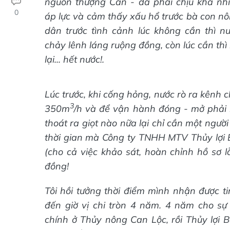
nguồn thượng Can - đã phải chịu khá nh
0
áp lực và cảm thấy xấu hổ trước bà con n
dân trước tình cảnh lúc không cần thì n
chảy lênh láng ruộng đồng, còn lúc cần thì
lại... hết nước!.
Lúc trước, khi cống hỏng, nước rò ra kênh
3
350m
/h và để vận hành đóng - mở phải 
thoát ra giọt nào nữa lại chỉ cần một ngư
thời gian mà Công ty TNHH MTV Thủy lợi B
(cho cả việc khảo sát, hoàn chỉnh hồ sơ l
đồng!
Tôi hồi tưởng thời điểm mình nhận được 
đến giờ vị chi tròn 4 năm. 4 năm cho s
chính ở Thủy nông Can Lộc, rồi Thủy lợi 