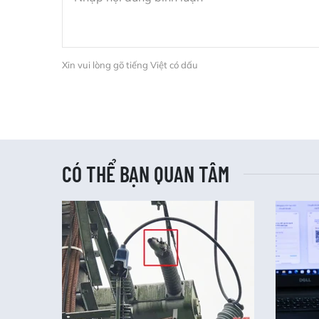
Xin vui lòng gõ tiếng Việt có dấu
CÓ THỂ BẠN QUAN TÂM