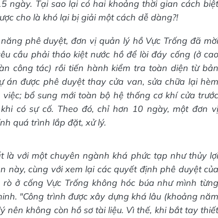
15 ngày. Tại sao lại có hai khoảng thời gian cách biệ
ợc cho là khó lại bị giải một cách dễ dàng?!
 năng phê duyệt, đơn vị quản lý hồ Vực Trống đã mờ
u cầu phải tháo kiệt nước hồ để lòi đáy cống (ở ca
n công tác) rồi tiến hành kiểm tra toàn diện từ bả
 dự án được phê duyệt thay cửa van, sửa chữa lại hè
 việc; bổ sung mới toàn bộ hệ thống cơ khí cửa trướ
khi có sự cố. Theo đó, chỉ hơn 10 ngày, một đơn v
 quá trình lắp đặt, xử lý.
ất là với một chuyên ngành khá phức tạp như thủy lợ
n này, cùng với xem lại các quyết định phê duyệt củ
c rò ở cống Vực Trống không hóc búa như mình từn
minh. "Công trình được xây dựng khá lâu (khoảng nă
 nên không còn hồ sơ tài liệu. Vì thế, khi bắt tay thiế