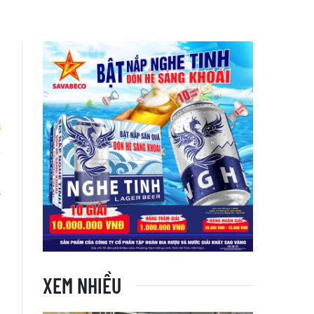
-
y
XEM NHIỀU