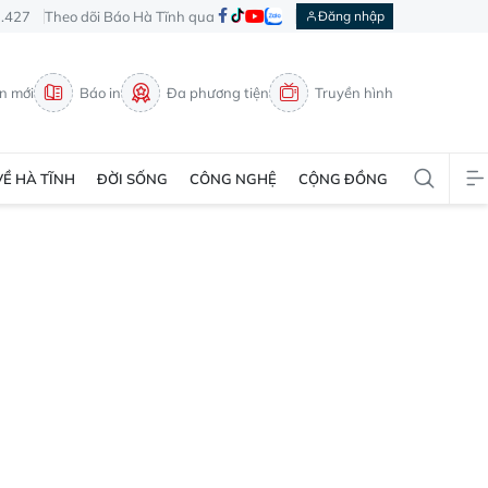
3.427
Theo dõi Báo Hà Tĩnh qua
Đăng nhập
in mới
Báo in
Đa phương tiện
Truyền hình
VỀ HÀ TĨNH
ĐỜI SỐNG
CÔNG NGHỆ
CỘNG ĐỒNG