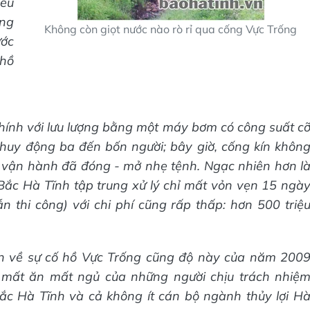
iều
ông
Không còn giọt nước nào rò rỉ qua cống Vực Trống
ước
 hồ
 chính với lưu lượng bằng một máy bơm có công suất c
huy động ba đến bốn người; bây giờ, cống kín khôn
ời vận hành đã đóng - mở nhẹ tệnh. Ngạc nhiên hơn l
ắc Hà Tĩnh tập trung xử lý chỉ mất vỏn vẹn 15 ngà
ẫn thi công) với chi phí cũng rấp thấp: hơn 500 triệ
tin về sự cố hồ Vực Trống cũng độ này của năm 200
ự mất ăn mất ngủ của những người chịu trách nhiệ
Bắc Hà Tĩnh và cả không ít cán bộ ngành thủy lợi H