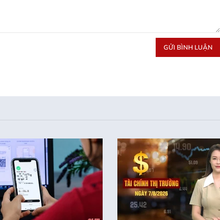
GỬI BÌNH LUẬN