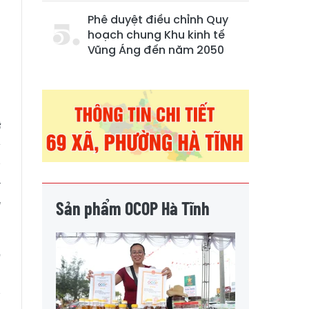
Phê duyệt điều chỉnh Quy
hoạch chung Khu kinh tế
Vũng Áng đến năm 2050
ỡ
g
à
y
u
Sản phẩm OCOP Hà Tĩnh
9
m
à