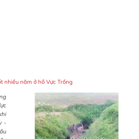
ốt nhiều năm ở hồ Vực Trống
ưng
ực
khi
y -
ầu