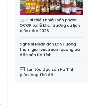
t
Giới thiệu nhiều sản phẩm
i
OCOP tại lễ khai trương du lịch
o
biển năm 2026
n
m
Nghệ sĩ Nhân dân Lan Hương
c
tham gia livestream quảng bá
ị
đặc sản Hà Tĩnh
Lan tỏa đặc sản Hà Tĩnh
giữa lòng Thủ đô
i
a
g
m
t