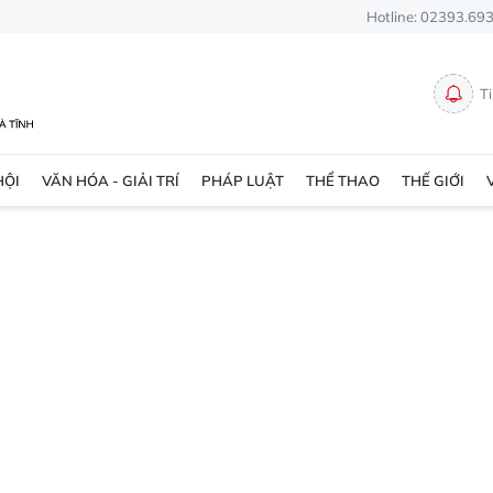
Hotline: 02393.69
T
HỘI
VĂN HÓA - GIẢI TRÍ
PHÁP LUẬT
THỂ THAO
THẾ GIỚI