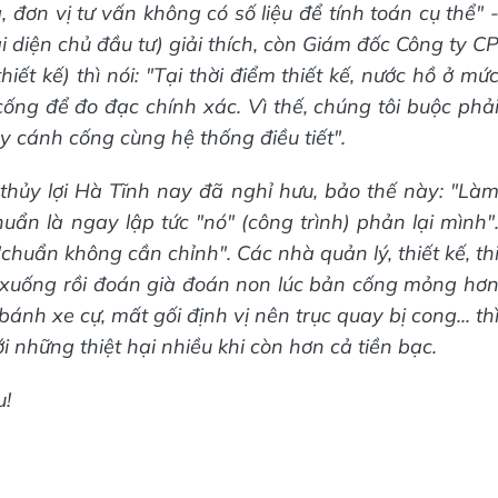
đơn vị tư vấn không có số liệu để tính toán cụ thể" 
diện chủ đầu tư) giải thích, còn Giám đốc Công ty C
iết kế) thì nói: "Tại thời điểm thiết kế, nước hồ ở mứ
ng để đo đạc chính xác. Vì thế, chúng tôi buộc phả
y cánh cống cùng hệ thống điều tiết".
hủy lợi Hà Tĩnh nay đã nghỉ hưu, bảo thế này: "Là
uẩn là ngay lập tức "nó" (công trình) phản lại mình"
huẩn không cần chỉnh". Các nhà quản lý, thiết kế, th
xuống rồi đoán già đoán non lúc bản cống mỏng hơ
bánh xe cự, mất gối định vị nên trục quay bị cong... th
những thiệt hại nhiều khi còn hơn cả tiền bạc.
u!