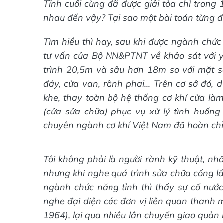
Tĩnh cuối cùng đã được giải tỏa chỉ trong 
nhau đến vậy? Tại sao một bài toán từng đư
Tìm hiểu thì hay, sau khi được ngành chức
tư vấn của Bộ NN&PTNT về khảo sát với yê
trình 20,5m và sâu hơn 18m so với mặt sà
đáy, cửa van, rãnh phai... Trên cơ sở đó,
khe, thay toàn bộ hệ thống cơ khí cửa làm
(cửa sửa chữa) phục vụ xử lý tình huống 
chuyên ngành cơ khí Việt Nam đã hoàn chỉnh
Tôi không phải là người rành kỹ thuật, nh
nhưng khi nghe quá trình sửa chữa cống lầ
ngành chức năng tỉnh thì thấy sự cố nướ
nghe đại diện các đơn vị liên quan thanh 
1964), lại qua nhiều lần chuyển giao quản lý