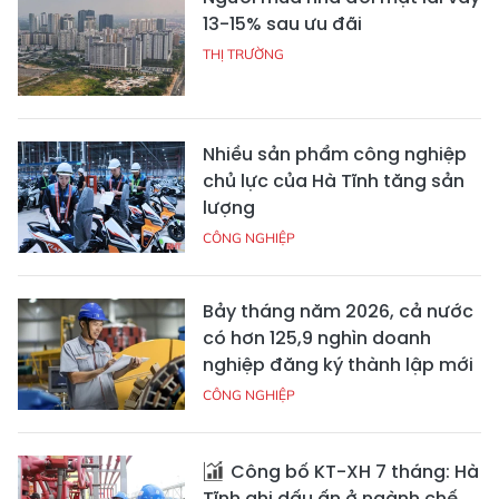
13-15% sau ưu đãi
THỊ TRƯỜNG
Nhiều sản phẩm công nghiệp
chủ lực của Hà Tĩnh tăng sản
lượng
CÔNG NGHIỆP
Bảy tháng năm 2026, cả nước
có hơn 125,9 nghìn doanh
nghiệp đăng ký thành lập mới
CÔNG NGHIỆP
Công bố KT-XH 7 tháng: Hà
Tĩnh ghi dấu ấn ở ngành chế