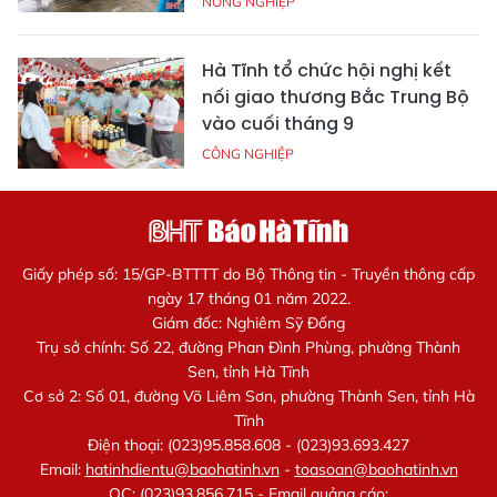
NÔNG NGHIỆP
Hà Tĩnh tổ chức hội nghị kết
nối giao thương Bắc Trung Bộ
vào cuối tháng 9
CÔNG NGHIỆP
Giấy phép số: 15/GP-BTTTT do Bộ Thông tin - Truyền thông cấp
ngày 17 tháng 01 năm 2022.
Giám đốc: Nghiêm Sỹ Đống
Trụ sở chính: Số 22, đường Phan Đình Phùng, phường Thành
Sen, tỉnh Hà Tĩnh
Cơ sở 2: Số 01, đường Võ Liêm Sơn, phường Thành Sen, tỉnh Hà
Tĩnh
Điện thoại: (023)95.858.608 - (023)93.693.427
Email:
hatinhdientu@baohatinh.vn
-
toasoan@baohatinh.vn
QC: (023)93.856.715 - Email quảng cáo: