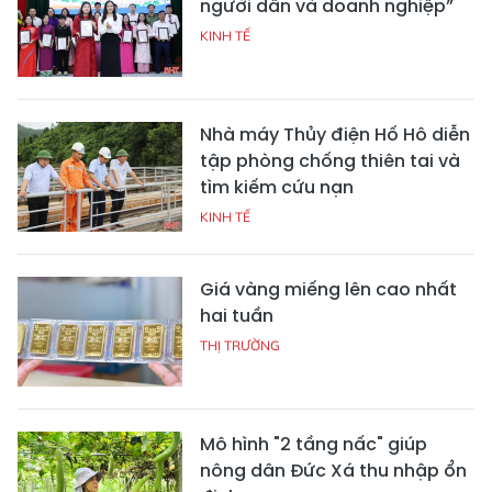
người dân và doanh nghiệp”
KINH TẾ
Nhà máy Thủy điện Hố Hô diễn
tập phòng chống thiên tai và
tìm kiếm cứu nạn
KINH TẾ
Giá vàng miếng lên cao nhất
hai tuần
THỊ TRƯỜNG
Mô hình "2 tầng nấc" giúp
nông dân Đức Xá thu nhập ổn