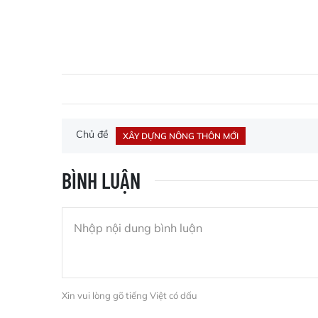
Chủ đề
XÂY DỰNG NÔNG THÔN MỚI
BÌNH LUẬN
Xin vui lòng gõ tiếng Việt có dấu