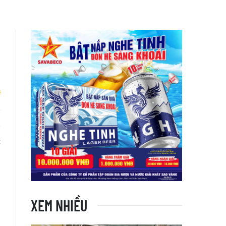
g
c
XEM NHIỀU