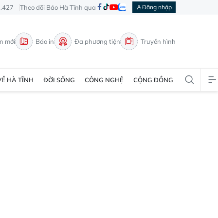
3.427
Theo dõi Báo Hà Tĩnh qua
Đăng nhập
in mới
Báo in
Đa phương tiện
Truyền hình
VỀ HÀ TĨNH
ĐỜI SỐNG
CÔNG NGHỆ
CỘNG ĐỒNG