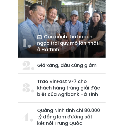
Cận cảnh thu hoạch
ngọc trai quy mô lớn nhất
ở Hà Tĩnh
c
Giá xăng, dầu cùng giảm
ỉ
g
Trao VinFast VF7 cho
n
khách hàng trúng giải đặc
biệt của Agribank Hà Tĩnh
Quảng Ninh tính chi 80.000
tỷ đồng làm đường sắt
kết nối Trung Quốc