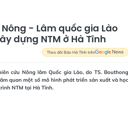
 Nông - Lâm quốc gia Lào
xây dựng NTM ở Hà Tĩnh
Theo dõi Báo Hà Tĩnh trên
hiên cứu Nông lâm Quốc gia Lào, do TS. Bouthon
ăm quan một số mô hình phát triển sản xuất và họ
trình NTM tại Hà Tĩnh.