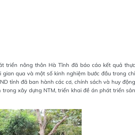
t triển nông thôn Hà Tĩnh đã báo cáo kết quả thự
 gian qua và một số kinh nghiệm bước đầu trong ch
ND tỉnh đã ban hành các cơ, chính sách và huy độn
n trong xây dựng NTM, triển khai đề án phát triển sả