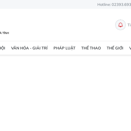
Hotline: 02393.69
T
HỘI
VĂN HÓA - GIẢI TRÍ
PHÁP LUẬT
THỂ THAO
THẾ GIỚI