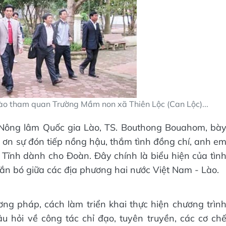
ào tham quan Trường Mầm non xã Thiên Lộc (Can Lộc)...
 Nông lâm Quốc gia Lào, TS. Bouthong Bouahom, bà
ơn sự đón tiếp nồng hậu, thắm tình đồng chí, anh e
ĩnh dành cho Đoàn. Đây chính là biểu hiện của tìn
gắn bó giữa các địa phương hai nước Việt Nam - Lào.
g pháp, cách làm triển khai thực hiện chương trìn
 hỏi về công tác chỉ đạo, tuyên truyền, các cơ ch