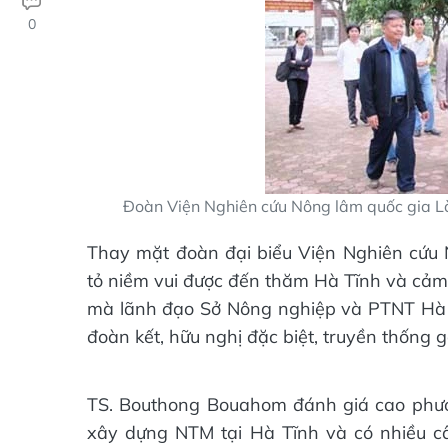
0
Đoàn Viện Nghiên cứu Nông lâm quốc gia L
Thay mặt đoàn đại biểu Viện Nghiên cứu
tỏ niềm vui được đến thăm Hà Tĩnh và cảm 
mà lãnh đạo Sở Nông nghiệp và PTNT Hà T
đoàn kết, hữu nghị đặc biệt, truyền thống 
TS. Bouthong Bouahom đánh giá cao phươn
xây dựng NTM tại Hà Tĩnh và có nhiều câu