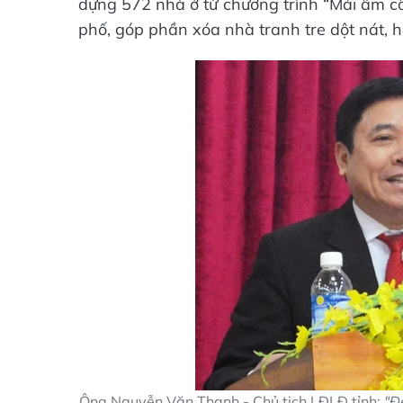
dựng 572 nhà ở từ chương trình “Mái ấm cô
phố, góp phần xóa nhà tranh tre dột nát, h
Ông Nguyễn Văn Thanh - Chủ tịch LĐLĐ tỉnh:
"Đ