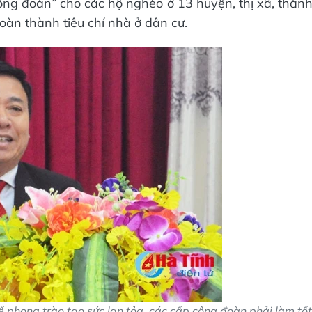
ng đoàn” cho các hộ nghèo ở 13 huyện, thị xã, thàn
oàn thành tiêu chí nhà ở dân cư.
ể phong trào tạo sức lan tỏa, các cấp công đoàn phải làm tốt