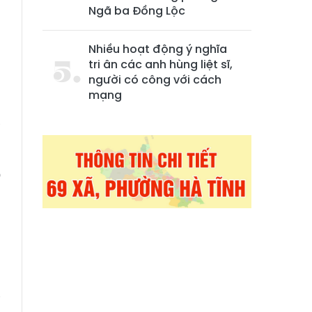
Ngã ba Đồng Lộc
Nhiều hoạt động ý nghĩa
tri ân các anh hùng liệt sĩ,
người có công với cách
mạng
g
Đ
u
u
g
i