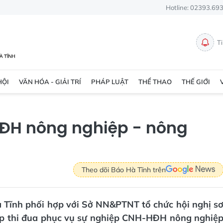
Hotline: 02393.69
T
HỘI
VĂN HÓA - GIẢI TRÍ
PHÁP LUẬT
THỂ THAO
THẾ GIỚI
ĐH nông nghiệp - nông
Theo dõi Báo Hà Tĩnh trên
à Tĩnh phối hợp với Sở NN&PTNT tổ chức hội nghị s
hợp thi đua phục vụ sự nghiệp CNH-HĐH nông nghiệ