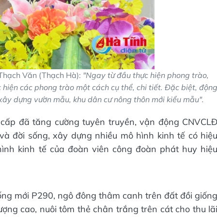
 Thạch Văn (Thạch Hà):
"Ngay từ đầu thực hiện phong trào,
iện các phong trào một cách cụ thể, chi tiết. Đặc biệt, độn
 xây dựng vườn mẫu, khu dân cư nông thôn mới kiểu mẫu".
ác cấp đã tăng cường tuyên truyền, vận động CNVCL
à đời sống, xây dựng nhiều mô hình kinh tế có hiệ
hình kinh tế của đoàn viên công đoàn phát huy hiệ
ống mới P290, ngô đông thâm canh trên đất đồi giốn
ượng cao, nuôi tôm thẻ chân trắng trên cát cho thu lã