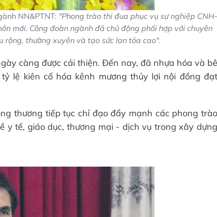
 ngành NN&PTNT:
"Phong trào thi đua phục vụ sự nghiệp CNH
hôn mới. Công đoàn ngành đã chủ động phối hợp với chuyên
 rộng, thường xuyên và tạo sức lan tỏa cao".
gày càng được cải thiện. Đến nay, đã nhựa hóa và b
ỷ lệ kiên cố hóa kênh mương thủy lợi nội đồng đạ
ng thương tiếp tục chỉ đạo đẩy mạnh các phong trà
về y tế, giáo dục, thương mại - dịch vụ trong xây dựn