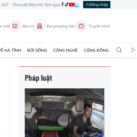
3.427
Theo dõi Báo Hà Tĩnh qua
Đăng nhập
in mới
Báo in
Đa phương tiện
Truyền hình
VỀ HÀ TĨNH
ĐỜI SỐNG
CÔNG NGHỆ
CỘNG ĐỒNG
Pháp luật
ơ
p