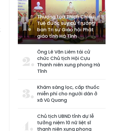
Thượng tọa Thích Chiếu
i
Tuệ được suy cử Trưởng
ban Trị sự Giáo hội Phật
ố
giáo tỉnh Hà Tĩnh
h
n
Ông Lê Văn Liêm tái cử
chức Chủ tịch Hội Cựu
Thanh niên xung phong Hà
Tĩnh
Khám sàng lọc, cấp thuốc
miễn phí cho người dân ở
xã Vũ Quang
Chủ tịch UBND tỉnh dự lễ
tưởng niệm 10 nữ liệt sĩ
thanh niên xung phong