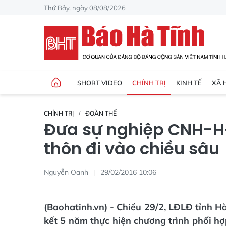
Thứ Bảy, ngày 08/08/2026
SHORT VIDEO
CHÍNH TRỊ
KINH TẾ
XÃ 
CHÍNH TRỊ
ĐOÀN THỂ
Đưa sự nghiệp CNH-H
thôn đi vào chiều sâu
Nguyễn Oanh
29/02/2016 10:06
(Baohatinh.vn) - Chiều 29/2, LĐLĐ tỉnh H
kết 5 năm thực hiện chương trình phối 