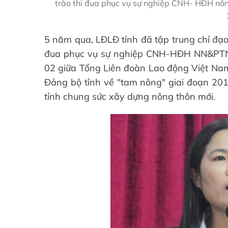
trào thi đua phục vụ sự nghiệp CNH- HĐH nôn
5 năm qua, LĐLĐ tỉnh đã tập trung chỉ đạo
đua phục vụ sự nghiệp CNH-HĐH NN&PTNT 
02 giữa Tổng Liên đoàn Lao động Việt N
Đảng bộ tỉnh về "tam nông" giai đoạn 20
tỉnh chung sức xây dựng nông thôn mới.