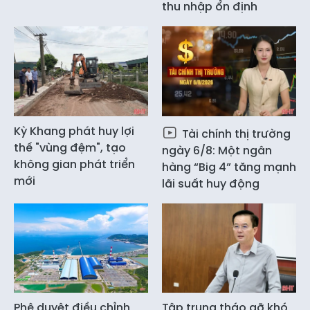
thu nhập ổn định
Kỳ Khang phát huy lợi
Tài chính thị trường
thế "vùng đệm", tạo
ngày 6/8: Một ngân
không gian phát triển
hàng “Big 4” tăng mạnh
mới
lãi suất huy động
Phê duyệt điều chỉnh
Tập trung tháo gỡ khó