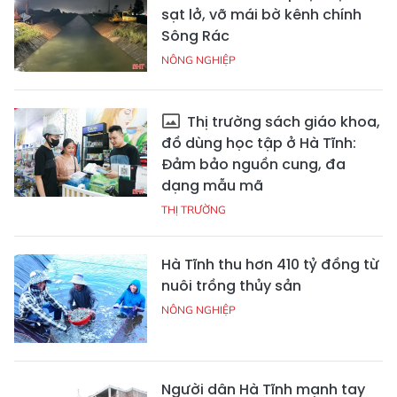
sạt lở, vỡ mái bờ kênh chính
Sông Rác
NÔNG NGHIỆP
Thị trường sách giáo khoa,
đồ dùng học tập ở Hà Tĩnh:
Đảm bảo nguồn cung, đa
dạng mẫu mã
THỊ TRƯỜNG
Hà Tĩnh thu hơn 410 tỷ đồng từ
nuôi trồng thủy sản
NÔNG NGHIỆP
Người dân Hà Tĩnh mạnh tay