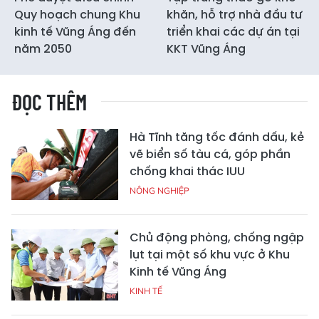
Quy hoạch chung Khu
khăn, hỗ trợ nhà đầu tư
kinh tế Vũng Áng đến
triển khai các dự án tại
năm 2050
KKT Vũng Áng
ĐỌC THÊM
Hà Tĩnh tăng tốc đánh dấu, kẻ
vẽ biển số tàu cá, góp phần
chống khai thác IUU
NÔNG NGHIỆP
Chủ động phòng, chống ngập
lụt tại một số khu vực ở Khu
Kinh tế Vũng Áng
KINH TẾ