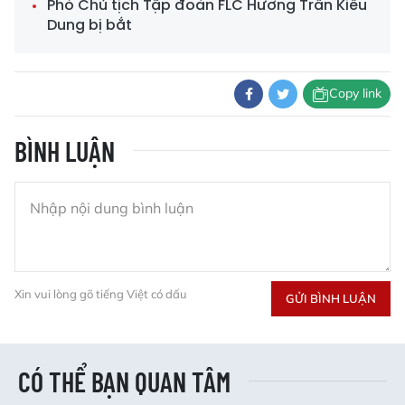
Phó Chủ tịch Tập đoàn FLC Hương Trần Kiều
Dung bị bắt
Copy link
BÌNH LUẬN
Xin vui lòng gõ tiếng Việt có dấu
GỬI BÌNH LUẬN
CÓ THỂ BẠN QUAN TÂM