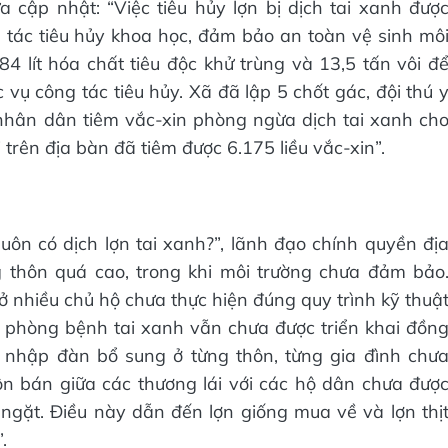
 cập nhật: “Việc tiêu hủy lợn bị dịch tai xanh đượ
tác tiêu hủy khoa học, đảm bảo an toàn vệ sinh mô
 lít hóa chất tiêu độc khử trùng và 13,5 tấn vôi đ
vụ công tác tiêu hủy. Xã đã lập 5 chốt gác, đội thú 
nhân dân tiêm vắc-xin phòng ngừa dịch tai xanh ch
trên địa bàn đã tiêm được 6.175 liều vắc-xin”.
luôn có dịch lợn tai xanh?”, lãnh đạo chính quyền đị
 thôn quá cao, trong khi môi trường chưa đảm bảo
 ở nhiều chủ hộ chưa thực hiện đúng quy trình kỹ thuậ
n phòng bệnh tai xanh vẫn chưa được triển khai đồn
 nhập đàn bổ sung ở từng thôn, từng gia đình chư
ôn bán giữa các thương lái với các hộ dân chưa đượ
gặt. Điều này dẫn đến lợn giống mua về và lợn thị
.