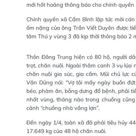
mới hốt hoảng thông báo cho chính quyền 
Chính quyền xã Cẩm Bình lập tức mời cán
ốm nặng của ông Trần Viết Duyên được tiế
tâm Thú y vùng 3 đã kịp thời thông báo 2 m
Thôn Đông Trung hiện có 80 hộ, người dâ
trọt, chăn nuôi. Ngoài thâm canh 3 vụ lúa 
chăn nuôi gia súc, gia cầm. Mũi chủ lực c
Văn Dũng nói: “Vợ tôi mấy ngày buồn đứt r
béo, phàm ăn, bỗng dưng đổ bệnh, phải tiê
nhất vùng, tháng nào trong chuồng cũng
cảnh “chuồng nhà vắng lợn”.
Đến ngày 1/4, toàn xã đã phải tiêu hủy 442
17.649 kg của 48 hộ chăn nuôi.