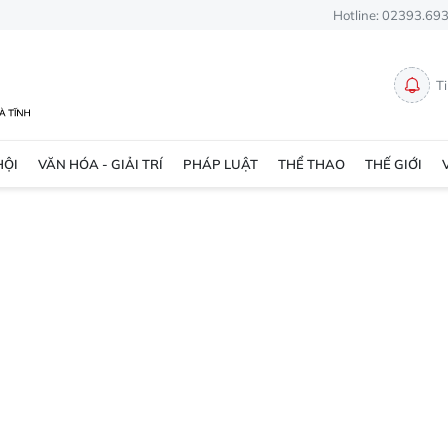
Hotline: 02393.69
T
HỘI
VĂN HÓA - GIẢI TRÍ
PHÁP LUẬT
THỂ THAO
THẾ GIỚI