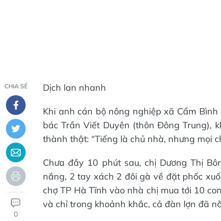
Dịch lan nhanh
CHIA SẺ
Khi anh cán bộ nông nghiệp xã Cẩm Bình dẫ
bác Trần Viết Duyên (thôn Đông Trung), k
thành thật: “Tiếng là chủ nhà, nhưng mọi c
Chưa đầy 10 phút sau, chị Dương Thị Bô
nắng, 2 tay xách 2 đôi gà về đặt phốc xuốn
chợ TP Hà Tĩnh vào nhà chị mua tới 10 con 
và chỉ trong khoảnh khắc, cả đàn lợn đã n
0