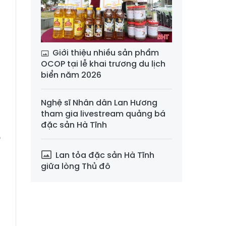
n
g
Giới thiệu nhiều sản phẩm
OCOP tại lễ khai trương du lịch
biển năm 2026
g
Nghệ sĩ Nhân dân Lan Hương
g
tham gia livestream quảng bá
n
đặc sản Hà Tĩnh
o
n
Lan tỏa đặc sản Hà Tĩnh
g
giữa lòng Thủ đô
g