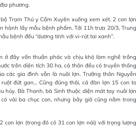
địa phương.
 bộ Trạm Thú y Cẩm Xuyên xuống xem xét. 2 con lợ
n hành lấy mẫu bệnh phẩm. Tới 11h trưa 20/3, Trun
ẫu bệnh đều “dương tính với vi-rút tai xanh”.
n ở đây vốn thuần phác và chịu khó làm nghề trồn
nước trên diện tích 30 ha, cả thôn đều có truyền thốn
ủa các gia đình vẫn là nuôi lợn. Trưởng thôn Nguyễ
uột đứt gan... Cũng đúng thôi, cả đàn lợn 15 con t
u hủy. Bà Thanh, bà Sinh thuộc diện mát tay nuôi lợ
 có vài ba chục con, nhưng bây giờ cũng nằm tron
 con lợn (trong đó có 31 con lợn nái) với trọng lượn