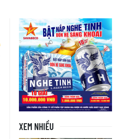
u
g
XEM NHIỀU