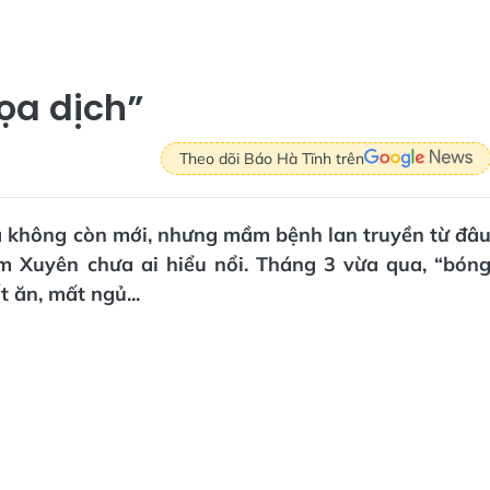
ọa dịch”
Theo dõi Báo Hà Tĩnh trên
a không còn mới, nhưng mầm bệnh lan truyền từ đâ
m Xuyên chưa ai hiểu nổi. Tháng 3 vừa qua, “bón
 ăn, mất ngủ...