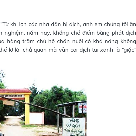
Từ khi lợn các nhà dân bị dịch, anh em chúng tôi ă
nh nghiệm, năm nay, khống chế điểm bùng phát dịc
của hàng trăm chủ hộ chăn nuôi có khả năng khôn
hể lơ là, chủ quan mà vẫn coi dịch tai xanh là “giặc