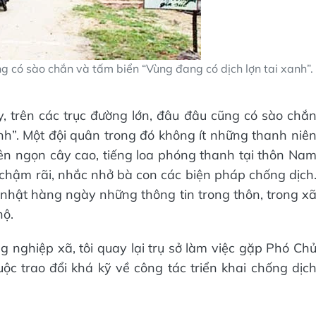
g có sào chắn và tấm biển “Vùng đang có dịch lợn tai xanh”.
, trên các trục đường lớn, đâu đâu cũng có sào chắ
nh”. Một đội quân trong đó không ít những thanh niê
rên ngọn cây cao, tiếng loa phóng thanh tại thôn Na
hậm rãi, nhắc nhở bà con các biện pháp chống dịch
 nhật hàng ngày những thông tin trong thôn, trong x
hộ.
g nghiệp xã, tôi quay lại trụ sở làm việc gặp Phó Ch
c trao đổi khá kỹ về công tác triển khai chống dịc