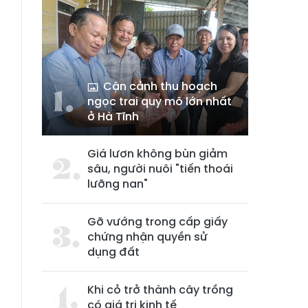
Cận cảnh thu hoạch
ngọc trai quy mô lớn nhất
ở Hà Tĩnh
Giá lươn không bùn giảm
à
sâu, người nuôi "tiến thoái
n
lưỡng nan"
Gỡ vướng trong cấp giấy
e
chứng nhận quyền sử
i
dụng đất
g
Khi cỏ trở thành cây trồng
có giá trị kinh tế