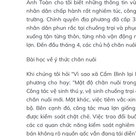
Anh Toàn cho tôi biết những thông tin vừa
nhân dân chấp hành rất nghiêm túc, công 
trường. Chính quyền địa phương đã cấp 384
nhân dân phun rắc tại chuồng trại và phục 
xuống tận từng thôn, từng nhà vận động 
lợn. Đến đầu tháng 4, các chủ hộ chăn nuôi 
Bài học về ý thức chăn nuôi
Khi chúng tôi hỏi “Vì sao xã Cẩm Bình lại 
phương cho hay: “Mật độ chăn nuôi trong
Công tác vệ sinh thú y, vệ sinh chuồng trại
chăn nuôi mới. Mặt khác, việc tiêm vắc-xi
bộ. Bên cạnh đó, công tác mua lợn giống
được kiểm soát chặt chẽ. Việc trao đổi bu
các cơ quan chức năng kiểm soát nghiêm n
bán không rõ nguồn gốc vẫn đang tái diễn”