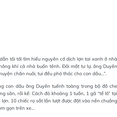
n tôi tới tìm hiểu nguyên cớ dịch lợn tai xanh ở nh
hông khí cả nhà buồn tênh. Đôi mắt tư lự, ông Duyê
huyện chăn nuôi, tui đều phó thác cho con dâu…”.
ng con dâu ông Duyên tuềnh toàng trong bộ đồ ch
g sân, rồi kể: Cách đó khoảng 1 tuần, 1 gã “tể lô” tạ
lợn. 10 chiếc rọ sắt lần lượt được đặt vào nền chuồn
ằm gọn trên xe…