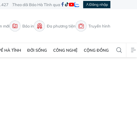
3.427
Theo dõi Báo Hà Tĩnh qua
Đăng nhập
in mới
Báo in
Đa phương tiện
Truyền hình
VỀ HÀ TĨNH
ĐỜI SỐNG
CÔNG NGHỆ
CỘNG ĐỒNG