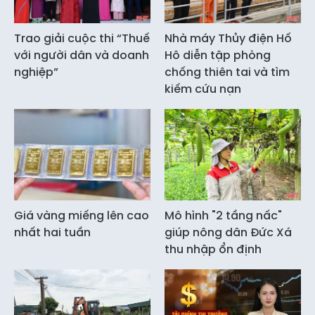
Trao giải cuộc thi “Thuế
Nhà máy Thủy điện Hố
với người dân và doanh
Hô diễn tập phòng
nghiệp”
chống thiên tai và tìm
kiếm cứu nạn
Giá vàng miếng lên cao
Mô hình "2 tầng nấc"
nhất hai tuần
giúp nông dân Đức Xá
thu nhập ổn định