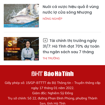
Nuôi cá vược hiệu quả ở vùng
nước lợ cửa sông Nhượng
NÔNG NGHIỆP
Tài chính thị trường ngày
31/7: Hà Tĩnh đạt 70% dự toán
thu ngân sách sau 7 tháng
THỊ TRƯỜNG
Giấy phép số: 15/GP-BTTTT do Bộ Thông tin - Truyền thông cấp
ngày 17 tháng 01 năm 2022.
Giám đốc: Nghiêm Sỹ Đống
Trụ sở chính: Số 22, đường Phan Đình Phùng, phường Thành
Sen, tỉnh Hà Tĩnh