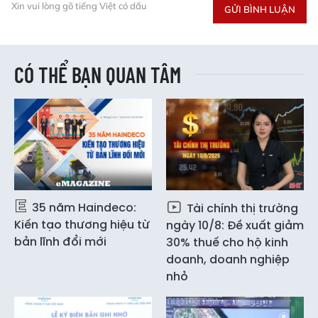
Xin vui lòng gõ tiếng Việt có dấu
GỬI BÌNH LUẬN
CÓ THỂ BẠN QUAN TÂM
35 năm Haindeco:
Tài chính thị trường
Kiến tạo thương hiệu từ
ngày 10/8: Đề xuất giảm
bản lĩnh đổi mới
30% thuế cho hộ kinh
doanh, doanh nghiệp
nhỏ