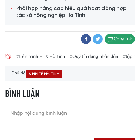
Phối hợp nâng cao hiệu quả hoạt động hợp
tác xã nông nghiệp Hà Tĩnh
Copy link
#Liên minh HTX Hà Tĩnh
#Quỹ tín dụng nhân dân
#tập hu
Chủ đề
KINH TẾ HÀ TĨNH
BÌNH LUẬN