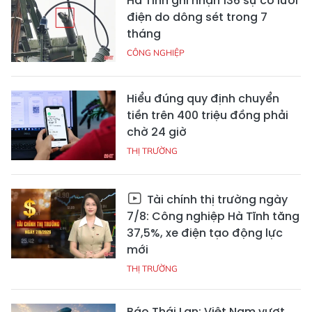
Hà Tĩnh ghi nhận 136 sự cố lưới
điện do dông sét trong 7
tháng
CÔNG NGHIỆP
Hiểu đúng quy định chuyển
tiền trên 400 triệu đồng phải
chờ 24 giờ
THỊ TRƯỜNG
Tài chính thị trường ngày
7/8: Công nghiệp Hà Tĩnh tăng
37,5%, xe điện tạo động lực
mới
THỊ TRƯỜNG
Báo Thái Lan: Việt Nam vượt