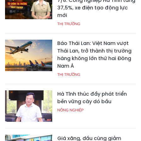
7/8: Công nghiệp Hà Tĩnh tăng
37,5%, xe điện tạo động lực
mới
THỊ TRƯỜNG
Báo Thái Lan: Việt Nam vượt
Thái Lan, trở thành thị trường
hàng không lớn thứ hai Đông
Nam Á
THỊ TRƯỜNG
Hà Tĩnh thúc đẩy phát triển
bền vững cây dó bầu
NÔNG NGHIỆP
Giá xăng, dầu cùng giảm