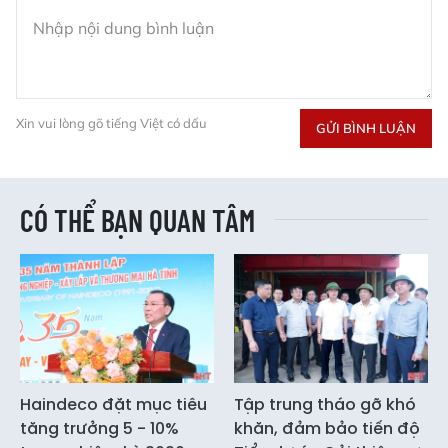
Xin vui lòng gõ tiếng Việt có dấu
GỬI BÌNH LUẬN
CÓ THỂ BẠN QUAN TÂM
Haindeco đặt mục tiêu
Tập trung tháo gỡ khó
tăng trưởng 5 - 10%
khăn, đảm bảo tiến độ