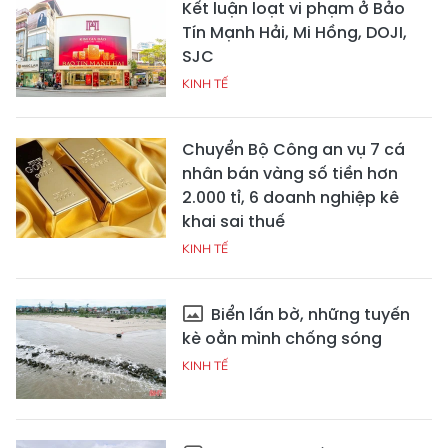
Kết luận loạt vi phạm ở Bảo
Tín Mạnh Hải, Mi Hồng, DOJI,
SJC
KINH TẾ
Chuyển Bộ Công an vụ 7 cá
nhân bán vàng số tiền hơn
2.000 tỉ, 6 doanh nghiệp kê
khai sai thuế
KINH TẾ
Biển lấn bờ, những tuyến
kè oằn mình chống sóng
KINH TẾ