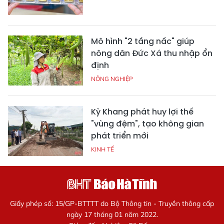
Mô hình "2 tầng nấc" giúp
nông dân Đức Xá thu nhập ổn
định
NÔNG NGHIỆP
Kỳ Khang phát huy lợi thế
"vùng đệm", tạo không gian
phát triển mới
KINH TẾ
Giấy phép số: 15/GP-BTTTT do Bộ Thông tin - Truyền thông cấp
ngày 17 tháng 01 năm 2022.