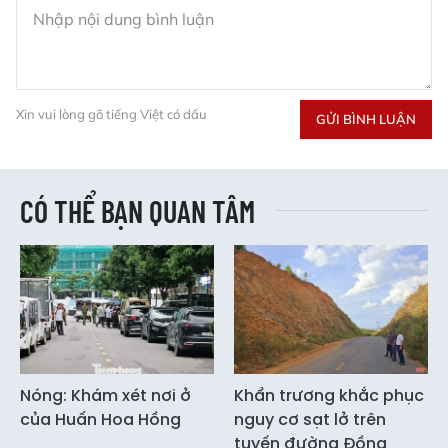
Xin vui lòng gõ tiếng Việt có dấu
GỬI BÌNH LUẬN
CÓ THỂ BẠN QUAN TÂM
Nóng: Khám xét nơi ở
Khẩn trương khắc phục
của Huấn Hoa Hồng
nguy cơ sạt lở trên
tuyến đường Đồng