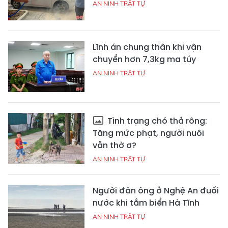
AN NINH TRẬT TỰ
Lĩnh án chung thân khi vận
chuyển hơn 7,3kg ma túy
AN NINH TRẬT TỰ
Tình trạng chó thả rông:
Tăng mức phạt, người nuôi
vẫn thờ ơ?
AN NINH TRẬT TỰ
Người đàn ông ở Nghệ An đuối
nước khi tắm biển Hà Tĩnh
AN NINH TRẬT TỰ