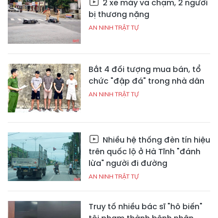
2 xe máy va chạm, 2 người
bị thương nặng
AN NINH TRẬT TỰ
Bắt 4 đối tượng mua bán, tổ
chức "đập đá" trong nhà dân
AN NINH TRẬT TỰ
Nhiều hệ thống đèn tín hiệu
trên quốc lộ ở Hà Tĩnh "đánh
lừa" người đi đường
AN NINH TRẬT TỰ
Truy tố nhiều bác sĩ "hô biến"