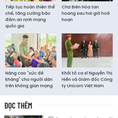
Tiếp tục hoàn thiện thể
Chợ Biên Hòa tan
chế, tăng cường bảo
hoang sau hai giờ hoả
đảm an ninh mạng
hoạn
quốc gia
Nâng cao "sức đề
Khởi tố ca sĩ Nguyễn Thị
kháng" cho người dân
Hiền và Giám đốc Công
trên không gian mạng
ty Unicorn Việt Nam
ĐỌC THÊM