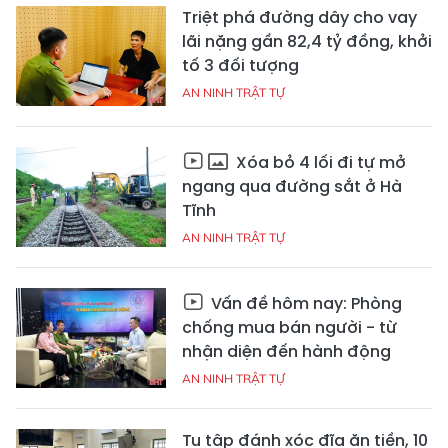
Triệt phá đường dây cho vay
lãi nặng gần 82,4 tỷ đồng, khởi
tố 3 đối tượng
AN NINH TRẬT TỰ
Xóa bỏ 4 lối đi tự mở
ngang qua đường sắt ở Hà
Tĩnh
AN NINH TRẬT TỰ
Vấn đề hôm nay: Phòng
chống mua bán người - từ
nhận diện đến hành động
AN NINH TRẬT TỰ
Tụ tập đánh xóc đĩa ăn tiền, 10