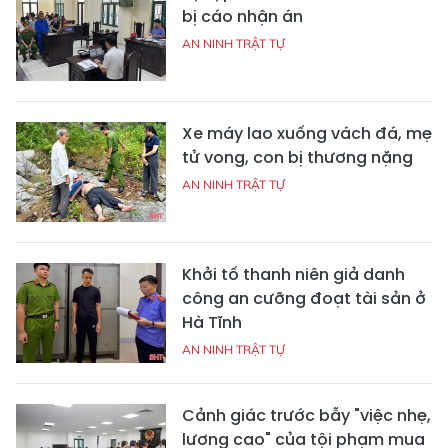
bị cáo nhận án
AN NINH TRẬT TỰ
Xe máy lao xuống vách đá, mẹ
tử vong, con bị thương nặng
AN NINH TRẬT TỰ
Khởi tố thanh niên giả danh
công an cưỡng đoạt tài sản ở
Hà Tĩnh
AN NINH TRẬT TỰ
Cảnh giác trước bẫy "việc nhẹ,
lương cao" của tội phạm mua