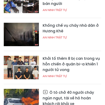
bán người
AN NINH TRẬT TỰ
Khống chế vụ cháy nhà dân ở
Hương Khê
AN NINH TRẬT TỰ
Khởi tố thêm 8 bị can trong vụ
hỗn chiến ở quán bi-a khiến 1
người tử vong
AN NINH TRẬT TỰ
Ô tô chở 40 người cháy
ngùn ngụt, tài xế hô hoán
khách rời khỏi xe