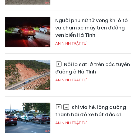
Người phụ nữ tử vong khi ô tô
va chạm xe máy trên đường
ven biển Hà Tĩnh
AN NINH TRẬT TỰ
Nỗi lo sạt lở trên các tuyến
đường ở Hà Tĩnh
AN NINH TRẬT TỰ
Khi vỉa hè, lòng đường
thành bãi đỗ xe bất đắc dĩ
AN NINH TRẬT TỰ