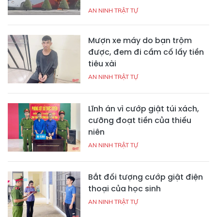
AN NINH TRẬT TỰ
Mượn xe máy do bạn trộm
được, đem đi cầm cố lấy tiền
tiêu xài
AN NINH TRẬT TỰ
Lĩnh án vì cướp giật túi xách,
cưỡng đoạt tiền của thiếu
niên
AN NINH TRẬT TỰ
Bắt đối tượng cướp giật điện
thoại của học sinh
AN NINH TRẬT TỰ