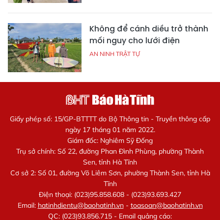
Không để cánh diều trở thành
mối nguy cho lưới điện
AN NINH TRẬT TỰ
Giấy phép số: 15/GP-BTTTT do Bộ Thông tin - Truyền thông cấp
ngày 17 tháng 01 năm 2022.
Giám đốc: Nghiêm Sỹ Đống
Trụ sở chính: Số 22, đường Phan Đình Phùng, phường Thành
Sen, tỉnh Hà Tĩnh
Cơ sở 2: Số 01, đường Võ Liêm Sơn, phường Thành Sen, tỉnh Hà
Tĩnh
Điện thoại: (023)95.858.608 - (023)93.693.427
Email:
hatinhdientu@baohatinh.vn
-
toasoan@baohatinh.vn
QC: (023)93.856.715 - Email quảng cáo: