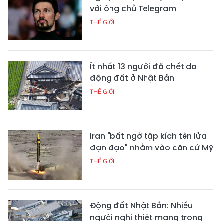
với ông chủ Telegram
THẾ GIỚI
Ít nhất 13 người đã chết do
động đất ở Nhật Bản
THẾ GIỚI
Iran "bất ngờ tập kích tên lửa
đạn đạo" nhằm vào căn cứ Mỹ
THẾ GIỚI
Động đất Nhật Bản: Nhiều
người nghi thiệt mạng trong