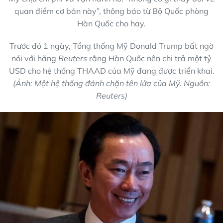
quan điểm cơ bản này”, thông báo từ Bộ Quốc phòng
Hàn Quốc cho hay.
Trước đó 1 ngày, Tổng thống Mỹ Donald Trump bất ngờ
nói với hãng
Reuters
rằng Hàn Quốc nên chi trả một tỷ
USD cho hệ thống THAAD của Mỹ đang được triển khai.
(Ảnh: Một hệ thống đánh chặn tên lửa của Mỹ. Nguồn:
Reuters)