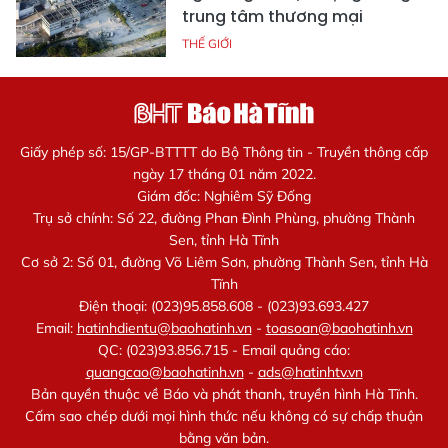
trung tâm thương mại
THẾ GIỚI
Giấy phép số: 15/GP-BTTTT do Bộ Thông tin - Truyền thông cấp
ngày 17 tháng 01 năm 2022.
Giám đốc: Nghiêm Sỹ Đống
Trụ sở chính: Số 22, đường Phan Đình Phùng, phường Thành
Sen, tỉnh Hà Tĩnh
Cơ sở 2: Số 01, đường Võ Liêm Sơn, phường Thành Sen, tỉnh Hà
Tĩnh
Điện thoại: (023)95.858.608 - (023)93.693.427
Email:
hatinhdientu@baohatinh.vn
-
toasoan@baohatinh.vn
QC: (023)93.856.715 - Email quảng cáo:
quangcao@baohatinh.vn
-
ads@hatinhtv.vn
Bản quyền thuộc về Báo và phát thanh, truyền hình Hà Tĩnh.
Cấm sao chép dưới mọi hình thức nếu không có sự chấp thuận
bằng văn bản.