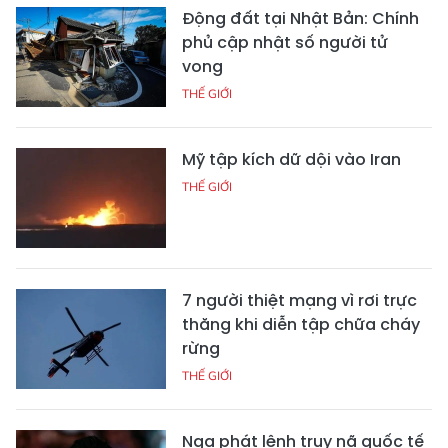
Động đất tại Nhật Bản: Chính
phủ cập nhật số người tử
vong
THẾ GIỚI
Mỹ tập kích dữ dội vào Iran
THẾ GIỚI
7 người thiệt mạng vì rơi trực
thăng khi diễn tập chữa cháy
rừng
THẾ GIỚI
Nga phát lệnh truy nã quốc tế