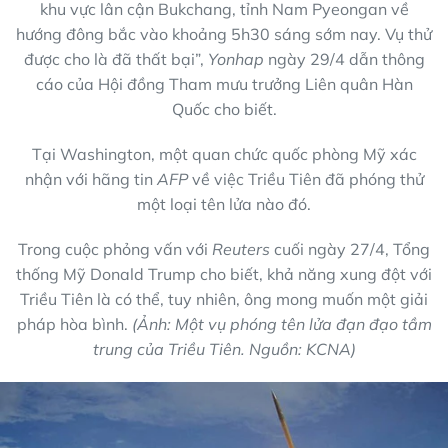
khu vực lân cận Bukchang, tỉnh Nam Pyeongan về
hướng đông bắc vào khoảng 5h30 sáng sớm nay. Vụ thử
được cho là đã thất bại”,
Yonhap
ngày 29/4 dẫn thông
cáo của Hội đồng Tham mưu trưởng Liên quân Hàn
Quốc cho biết.
Tại Washington, một quan chức quốc phòng Mỹ xác
nhận với hãng tin
AFP
về việc Triều Tiên đã phóng thử
một loại tên lửa nào đó.
Trong cuộc phỏng vấn với
Reuters
cuối ngày 27/4, Tổng
thống Mỹ Donald Trump cho biết, khả năng xung đột với
Triều Tiên là có thể, tuy nhiên, ông mong muốn một giải
pháp hòa bình.
(Ảnh: Một vụ phóng tên lửa đạn đạo tầm
trung của Triều Tiên. Nguồn: KCNA)