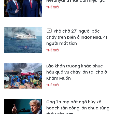
Netanyahu mất dần hiệu lực
THẾ GIỚI
Phà chở 271 người bốc
cháy trên biển ở Indonesia, 41
người mất tích
THẾ GIỚI
Lào khẩn trương khắc phục
hậu quả vụ cháy lớn tại chợ ở
Khăm Muồn
THẾ GIỚI
Ông Trump bất ngờ hủy kế
hoạch tấn công lớn chưa từng