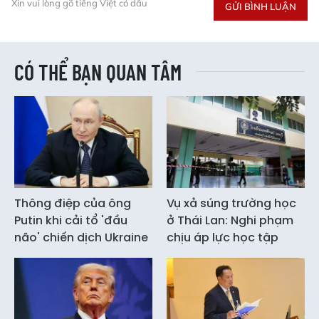
Xin vui lòng gõ tiếng Việt có dấu
GỬI BÌNH LUẬN
CÓ THỂ BẠN QUAN TÂM
Thông điệp của ông
Vụ xả súng trường học
Putin khi cải tổ 'đầu
ở Thái Lan: Nghi phạm
não' chiến dịch Ukraine
chịu áp lực học tập