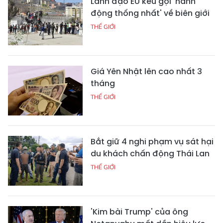
Lãnh đạo EU kêu gọi 'hành
động thống nhất' về biên giới
THẾ GIỚI
Giá Yên Nhật lên cao nhất 3
tháng
THẾ GIỚI
Bắt giữ 4 nghi phạm vụ sát hại
du khách chấn động Thái Lan
THẾ GIỚI
'Kim bài Trump' của ông