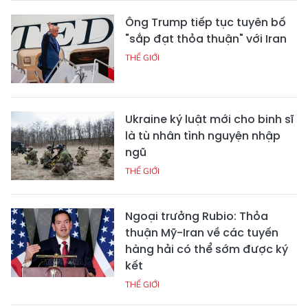
Ông Trump tiếp tục tuyên bố
"sắp đạt thỏa thuận" với Iran
THẾ GIỚI
Ukraine ký luật mới cho binh sĩ
là tù nhân tình nguyện nhập
ngũ
THẾ GIỚI
Ngoại trưởng Rubio: Thỏa
thuận Mỹ-Iran về các tuyến
hàng hải có thể sớm được ký
kết
THẾ GIỚI