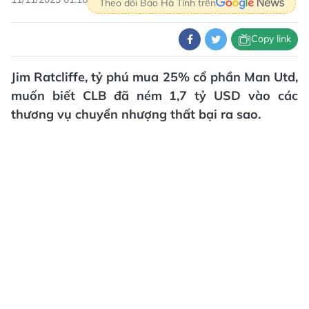
Theo dõi Báo Hà Tĩnh trên
Copy link
Jim Ratcliffe, tỷ phú mua 25% cổ phần Man Utd,
muốn biết CLB đã ném 1,7 tỷ USD vào các
thương vụ chuyển nhượng thất bại ra sao.