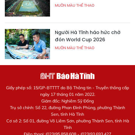
MUÔN MÀU THỂ THAO
Người Hà Tĩnh háo hức chờ
đón World Cup 2026
MUÔN MÀU THỂ THAO
Giấy phép số: 15/GP-BTTTT do Bộ Thông tin - Truyền thông cấp
ngày 17 tháng 01 năm 2022.
Giám đốc: Nghiêm Sỹ Đống
Trụ sở chính: Số 22, đường Phan Đình Phùng, phường Thành
Sen, tỉnh Hà Tĩnh
Cơ sở 2: Số 01, đường Võ Liêm Sơn, phường Thành Sen, tỉnh Hà
Tĩnh
Điện thoại: (023)95.858.608 - (023)93.693.427