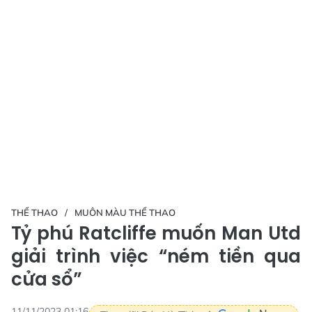
THỂ THAO
MUÔN MÀU THỂ THAO
Tỷ phú Ratcliffe muốn Man Utd
giải trình việc “ném tiền qua
cửa sổ”
11/11/2023 01:16