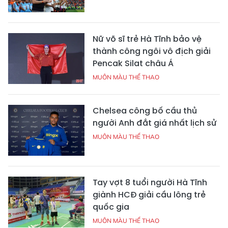
Nữ võ sĩ trẻ Hà Tĩnh bảo vệ
thành công ngôi vô địch giải
Pencak Silat châu Á
MUÔN MÀU THỂ THAO
Chelsea công bố cầu thủ
người Anh đắt giá nhất lịch sử
MUÔN MÀU THỂ THAO
Tay vợt 8 tuổi người Hà Tĩnh
giành HCĐ giải cầu lông trẻ
quốc gia
MUÔN MÀU THỂ THAO