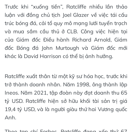
Trước khi “xuống tiền”, Ratcliffe nhiều lần thảo
luận với đồng chủ tịch Joel Glazer về việc tái cấu
trúc bóng đá, cải tổ quy mô mạng lưới tuyển trạch
và mua sắm cầu thủ ở CLB. Công việc hiện tại
của Giám đốc Điều hành Richard Arnold, Giám
đốc Bóng đá John Murtough và Giám đốc mới
khác là David Harrison có thể bị ảnh hưởng.
Ratcliffe xuất thân từ một kỹ sư hóa học, trước khi
trở thành doanh nhân. Năm 1998, ông thành lập
Ineos. Năm 2021, tập đoàn này đạt doanh thu 65
tỷ USD. Ratcliffe hiện sở hữu khối tài sản trị giá
19,4 tỷ USD, và là người giàu thứ hai Vương quốc
Anh.
Theo tạp chí Forbes, Ratcliffe đang xếp thứ 67