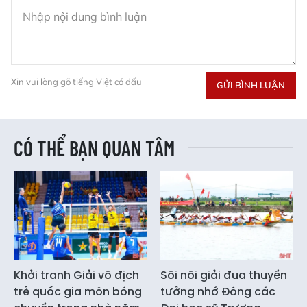
Xin vui lòng gõ tiếng Việt có dấu
GỬI BÌNH LUẬN
CÓ THỂ BẠN QUAN TÂM
Khởi tranh Giải vô địch
Sôi nôi giải đua thuyền
trẻ quốc gia môn bóng
tưởng nhớ Đông các