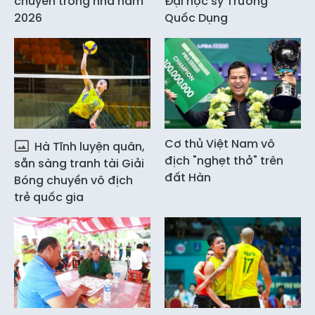
chuyền trong nhà năm
Đại học sỹ Trương
2026
Quốc Dụng
Cơ thủ Việt Nam vô
Hà Tĩnh luyện quân,
địch "nghẹt thở" trên
sẵn sàng tranh tài Giải
đất Hàn
Bóng chuyền vô địch
trẻ quốc gia