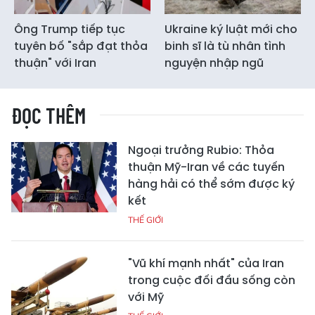
Ông Trump tiếp tục
Ukraine ký luật mới cho
tuyên bố "sắp đạt thỏa
binh sĩ là tù nhân tình
thuận" với Iran
nguyện nhập ngũ
ĐỌC THÊM
Ngoại trưởng Rubio: Thỏa
thuận Mỹ-Iran về các tuyến
hàng hải có thể sớm được ký
kết
THẾ GIỚI
"Vũ khí mạnh nhất" của Iran
trong cuộc đối đầu sống còn
với Mỹ