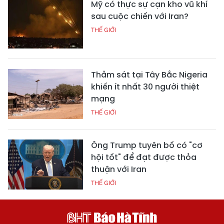
Mỹ có thực sự cạn kho vũ khí
sau cuộc chiến với Iran?
THẾ GIỚI
Thảm sát tại Tây Bắc Nigeria
khiến ít nhất 30 người thiệt
mạng
THẾ GIỚI
Ông Trump tuyên bố có "cơ
hội tốt" để đạt được thỏa
thuận với Iran
THẾ GIỚI