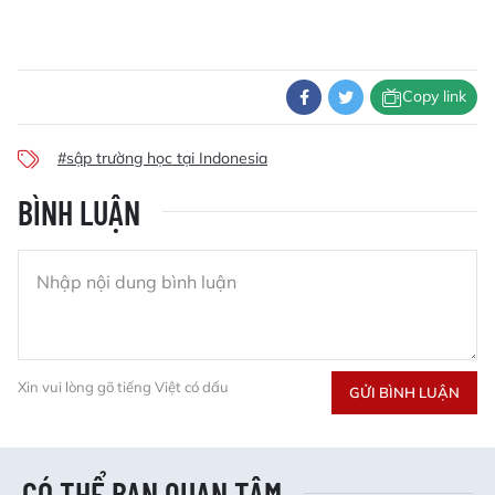
Copy link
#sập trường học tại Indonesia
BÌNH LUẬN
Xin vui lòng gõ tiếng Việt có dấu
GỬI BÌNH LUẬN
CÓ THỂ BẠN QUAN TÂM