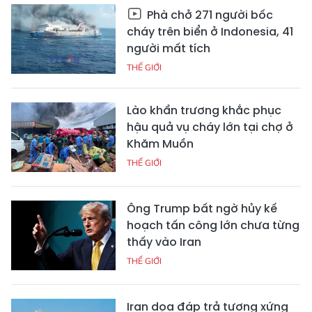
Phà chở 271 người bốc
cháy trên biển ở Indonesia, 41
người mất tích
THẾ GIỚI
Lào khẩn trương khắc phục
hậu quả vụ cháy lớn tại chợ ở
Khăm Muồn
THẾ GIỚI
Ông Trump bất ngờ hủy kế
hoạch tấn công lớn chưa từng
thấy vào Iran
THẾ GIỚI
Iran dọa đáp trả tương xứng