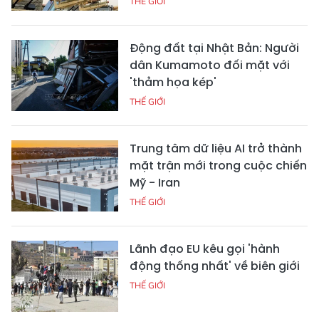
THẾ GIỚI
Động đất tại Nhật Bản: Người
dân Kumamoto đối mặt với
'thảm họa kép'
THẾ GIỚI
Trung tâm dữ liệu AI trở thành
mặt trận mới trong cuộc chiến
Mỹ - Iran
THẾ GIỚI
Lãnh đạo EU kêu gọi 'hành
động thống nhất' về biên giới
THẾ GIỚI