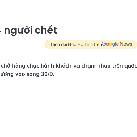
 người chết
Theo dõi Báo Hà Tĩnh trên
 chở hàng chục hành khách va chạm nhau trên quố
thương vào sáng 30/9.