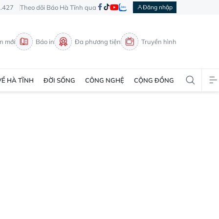
3.427
Theo dõi Báo Hà Tĩnh qua
Đăng nhập
in mới
Báo in
Đa phương tiện
Truyền hình
VỀ HÀ TĨNH
ĐỜI SỐNG
CÔNG NGHỆ
CỘNG ĐỒNG