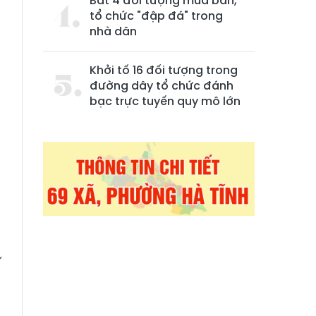
Bắt 4 đối tượng mua bán,
tổ chức "đập đá" trong
nhà dân
Khởi tố 16 đối tượng trong
đường dây tổ chức đánh
bạc trực tuyến quy mô lớn
ử
n
i