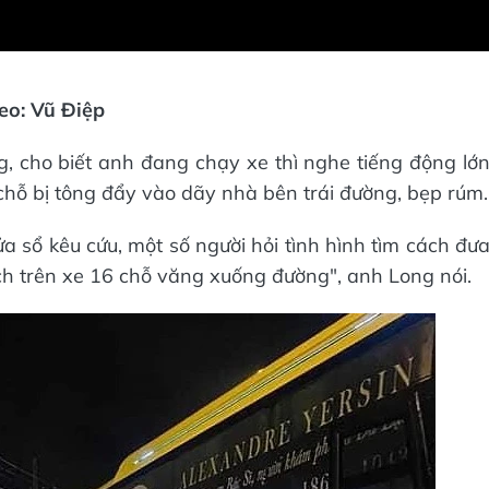
eo: Vũ Điệp
, cho biết anh đang chạy xe thì nghe tiếng động lớ
 chỗ bị tông đẩy vào dãy nhà bên trái đường, bẹp rúm.
ửa sổ kêu cứu, một số người hỏi tình hình tìm cách đư
ch trên xe 16 chỗ văng xuống đường", anh Long nói.