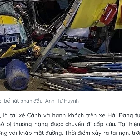
bị bể nát phần đầu. Ảnh: Tư Huynh
, là tài xế Cảnh và hành khách trên xe Hải Đăng t
hỗ bị thương nặng được chuyển đi cấp cứu. Tại hiệ
ơng vãi khắp mặt đường. Thời điểm xảy ra tai nạn, trờ