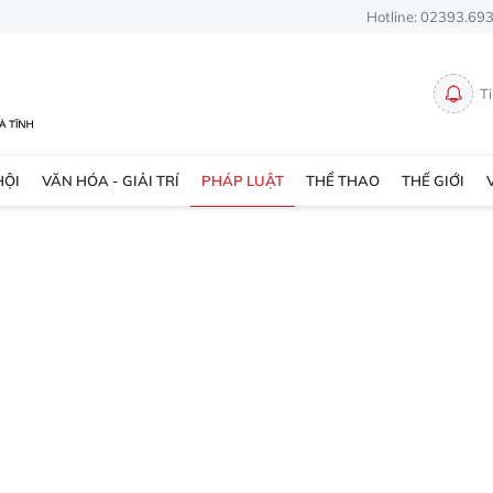
Hotline: 02393.69
T
HỘI
VĂN HÓA - GIẢI TRÍ
PHÁP LUẬT
THỂ THAO
THẾ GIỚI