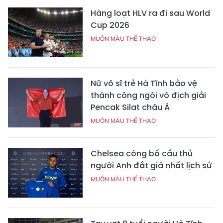
Hàng loạt HLV ra đi sau World
Cup 2026
MUÔN MÀU THỂ THAO
Nữ võ sĩ trẻ Hà Tĩnh bảo vệ
thành công ngôi vô địch giải
Pencak Silat châu Á
MUÔN MÀU THỂ THAO
Chelsea công bố cầu thủ
người Anh đắt giá nhất lịch sử
MUÔN MÀU THỂ THAO