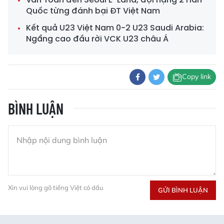
Quốc từng đánh bại ĐT Việt Nam
Kết quả U23 Việt Nam 0-2 U23 Saudi Arabia:
Ngẩng cao đầu rời VCK U23 châu Á
Copy link
BÌNH LUẬN
Xin vui lòng gõ tiếng Việt có dấu
GỬI BÌNH LUẬN