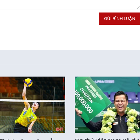
GỬI BÌNH LUẬN