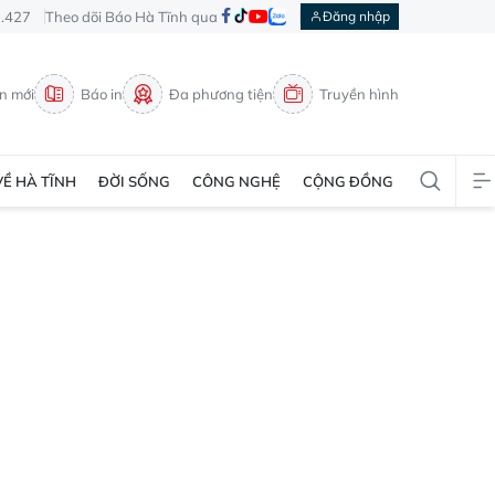
3.427
Theo dõi Báo Hà Tĩnh qua
Đăng nhập
in mới
Báo in
Đa phương tiện
Truyền hình
VỀ HÀ TĨNH
ĐỜI SỐNG
CÔNG NGHỆ
CỘNG ĐỒNG