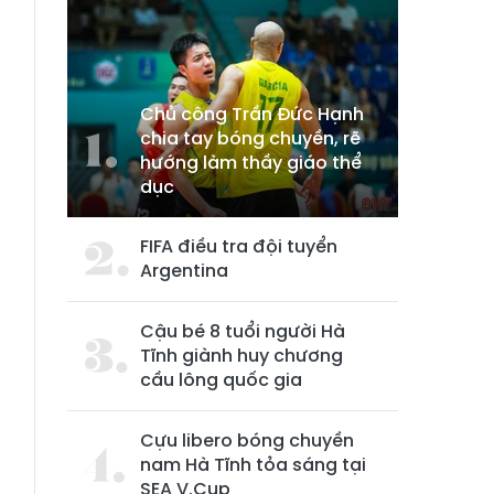
Chủ công Trần Đức Hạnh
chia tay bóng chuyền, rẽ
hướng làm thầy giáo thể
dục
FIFA điều tra đội tuyển
Argentina
Cậu bé 8 tuổi người Hà
Tĩnh giành huy chương
cầu lông quốc gia
Cựu libero bóng chuyền
nam Hà Tĩnh tỏa sáng tại
SEA V.Cup