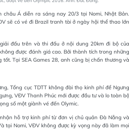
ắc, đoạt vé đến Olympic 2016. Ảnh: Đức Đồng.
h châu Á diễn ra sáng nay 20/3 tại Nomi, Nhật Bản
V sẽ có vé đi Brazil tranh tài ở ngày hội thể thao lớ
ải đấu trên và thi đấu ở nội dung 20km đi bộ củ
hông được đánh giá cao. Bởi thành tích trong nhữn
tốt. Tại SEA Games 28, anh cũng bị chấn thương v
ưng, Tổng cục TDTT không đài thọ kinh phí để Ngưn
 Ngưng, VĐV Thanh Phúc mới được đầu tư và lo toàn b
 vọng số một giành vé đến Olymic.
 nhận hỗ trợ kinh phí từ đơn vị chủ quản Đà Nẵng v
Và tại Nomi, VĐV không được kỳ vọng này đã làm mọ