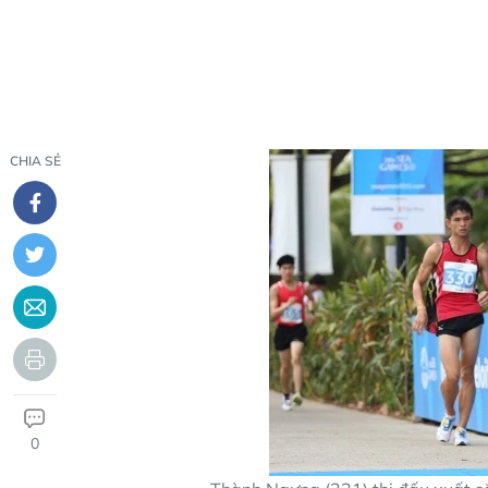
CHIA SẺ
0