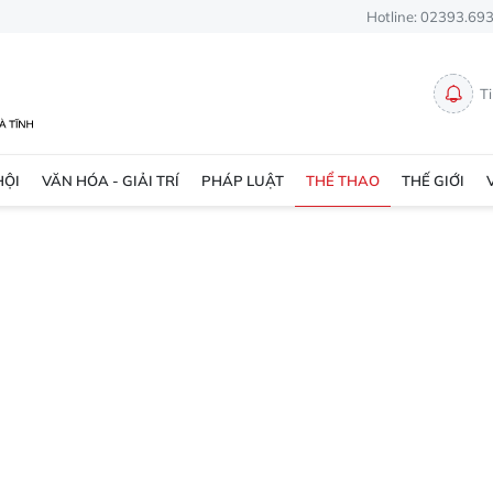
Hotline: 02393.69
T
HỘI
VĂN HÓA - GIẢI TRÍ
PHÁP LUẬT
THỂ THAO
THẾ GIỚI