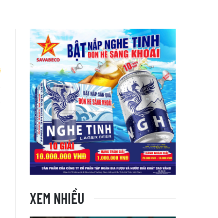
ờ
XEM NHIỀU