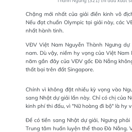
Thành Ngưng (321) thi đấu xuất s
Chặng mới nhất của giải điền kinh vô địc
Nếu đạt chuẩn Olympic tại giải này, các VĐ
nhất hành tinh.
VĐV Việt Nam Nguyễn Thành Ngưng dự gi
nam. Dù vậy, niềm hy vọng của Việt Nam k
năm gần đây của VĐV gốc Đà Nẵng không 
thất bại trên đất Singapore.
Chính vì không đặt nhiều kỳ vọng vào Ng
sang Nhật dự giải lần này. Chỉ có chị của
kinh phí thi đấu, vì "Nữ hoàng đi bộ" là hy
Để có tiền sang Nhật dự giải, Ngưng phải
Trung tâm huấn luyện thể thao Đà Nẵng. 