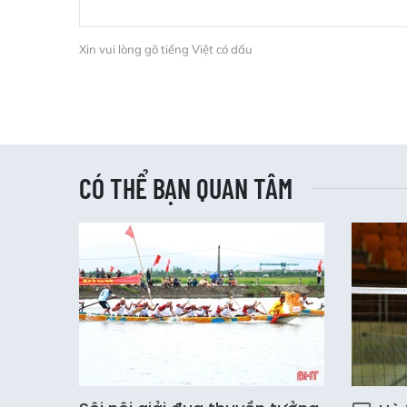
Xin vui lòng gõ tiếng Việt có dấu
CÓ THỂ BẠN QUAN TÂM