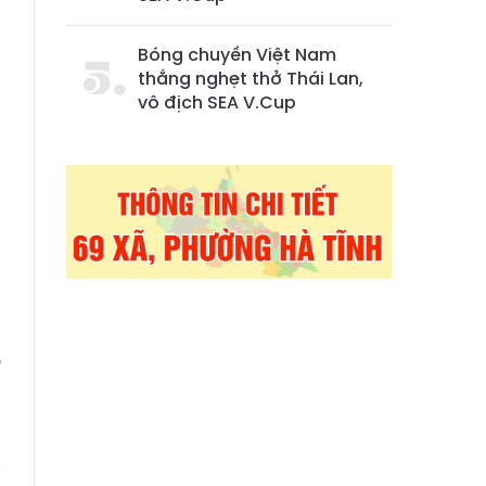
.
Bóng chuyền Việt Nam
thắng nghẹt thở Thái Lan,
n
vô địch SEA V.Cup
a
g
à
g
ộ
à
i