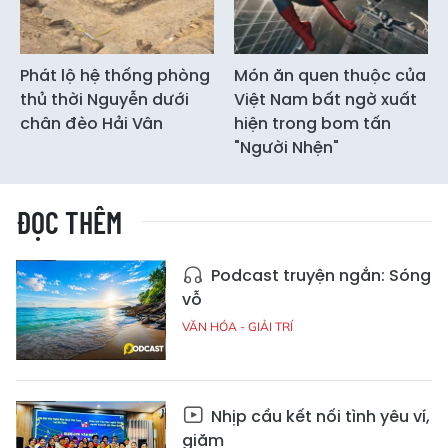
Phát lộ hệ thống phòng
Món ăn quen thuộc của
thủ thời Nguyễn dưới
Việt Nam bất ngờ xuất
chân đèo Hải Vân
hiện trong bom tấn
"Người Nhện"
ĐỌC THÊM
Podcast truyện ngắn: Sóng
vỗ
VĂN HÓA - GIẢI TRÍ
Nhịp cầu kết nối tình yêu ví,
giặm