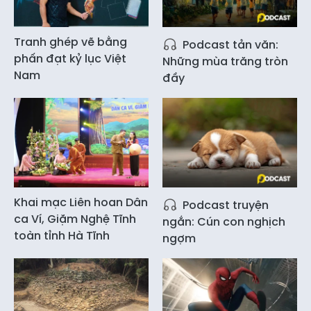
Tranh ghép vẽ bằng
Podcast tản văn:
phấn đạt kỷ lục Việt
Những mùa trăng tròn
Nam
đầy
Khai mạc Liên hoan Dân
Podcast truyện
ca Ví, Giặm Nghệ Tĩnh
ngắn: Cún con nghịch
toàn tỉnh Hà Tĩnh
ngợm