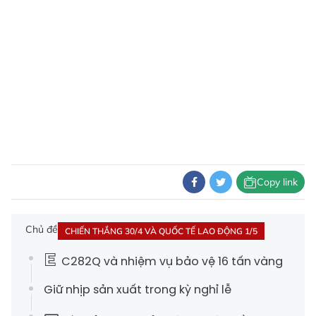
Copy link
Chủ đề
CHIẾN THẮNG 30/4 VÀ QUỐC TẾ LAO ĐỘNG 1/5
C282Q và nhiệm vụ bảo vệ 16 tấn vàng
Giữ nhịp sản xuất trong kỳ nghỉ lễ