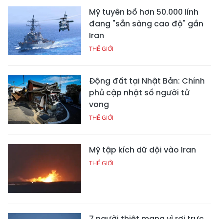
Mỹ tuyên bố hơn 50.000 lính
đang "sẵn sàng cao độ" gần
Iran
THẾ GIỚI
Động đất tại Nhật Bản: Chính
phủ cập nhật số người tử
vong
THẾ GIỚI
Mỹ tập kích dữ dội vào Iran
THẾ GIỚI
7 người thiệt mạng vì rơi trực