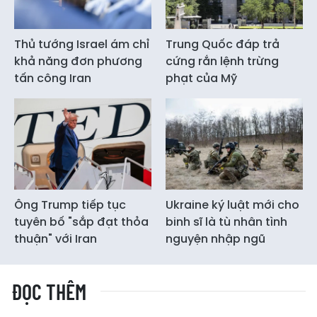
Thủ tướng Israel ám chỉ
Trung Quốc đáp trả
khả năng đơn phương
cứng rắn lệnh trừng
tấn công Iran
phạt của Mỹ
Ông Trump tiếp tục
Ukraine ký luật mới cho
tuyên bố "sắp đạt thỏa
binh sĩ là tù nhân tình
thuận" với Iran
nguyện nhập ngũ
ĐỌC THÊM