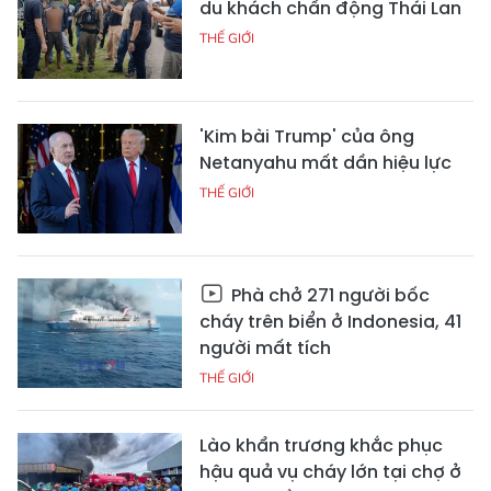
du khách chấn động Thái Lan
THẾ GIỚI
'Kim bài Trump' của ông
Netanyahu mất dần hiệu lực
THẾ GIỚI
Phà chở 271 người bốc
cháy trên biển ở Indonesia, 41
người mất tích
THẾ GIỚI
Lào khẩn trương khắc phục
hậu quả vụ cháy lớn tại chợ ở