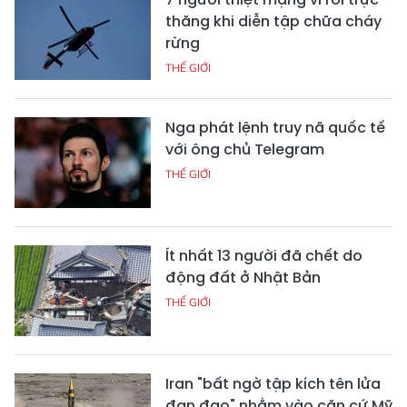
thăng khi diễn tập chữa cháy
rừng
THẾ GIỚI
Nga phát lệnh truy nã quốc tế
với ông chủ Telegram
THẾ GIỚI
Ít nhất 13 người đã chết do
động đất ở Nhật Bản
THẾ GIỚI
Iran "bất ngờ tập kích tên lửa
đạn đạo" nhằm vào căn cứ Mỹ