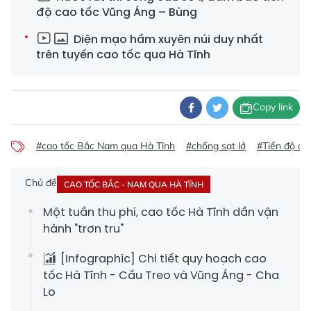
độ cao tốc Vũng Áng – Bùng
Diện mạo hầm xuyên núi duy nhất
trên tuyến cao tốc qua Hà Tĩnh
Copy link
#cao tốc Bắc Nam qua Hà Tĩnh
#chống sạt lở
#Tiến độ ca
Chủ đề
CAO TỐC BẮC - NAM QUA HÀ TĨNH
Một tuần thu phí, cao tốc Hà Tĩnh dần vận
hành "trơn tru"
[Infographic] Chi tiết quy hoạch cao
tốc Hà Tĩnh - Cầu Treo và Vũng Áng - Cha
Lo