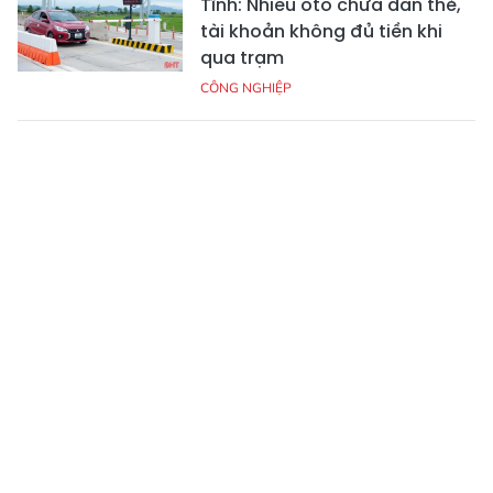
Tĩnh: Nhiều ôtô chưa dán thẻ,
tài khoản không đủ tiền khi
qua trạm
CÔNG NGHIỆP
Nghị quyết số 10-NQ/TW, cơ
hội để doanh nghiệp Hà Tĩnh
tham gia sâu vào chuỗi giá trị
FDI
CÔNG NGHIỆP
Sắp có nhà máy chế biến lâm
sản hơn 188 tỷ đồng tại khu
kinh tế Cầu Treo
CÔNG NGHIỆP
Quyết liệt giải phóng mặt