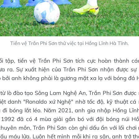
Tiền vệ Trần Phi Sơn thử việc tại Hồng Lĩnh Hà Tĩnh.
i tập, tiền vệ Trần Phi Sơn tích cực hoàn thành c
ưa ra. Sự xuất hiện của Trần Phi Sơn nhận được sự
bởi anh không phải là gương mặt xa lạ với bóng đá 
 từ lò đào tạo Sông Lam Nghệ An, Trần Phi Sơn được
biệt danh "Ronaldo xứ Nghệ" nhờ tốc độ, kỹ thuật cá
 đi bóng lắt léo. Năm 2021, anh gia nhập Hồng Lĩnh
 1992 đã có 4 mùa giải gắn bó với đội bóng núi Hồ
huyên môn, Trần Phi Sơn còn ghi dấu ấn với lối chơi 
 đấu máu lửa. Luôn hết mình mỗi khi ra sân, anh trở t