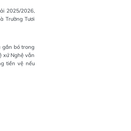
ải 2025/2026,
là Trường Tươi
ã gắn bó trong
vệ xứ Nghệ vẫn
g tiền vệ nếu