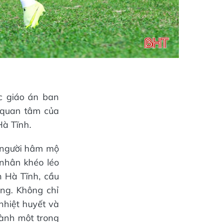
ác giáo án ban
 quan tâm của
Hà Tĩnh.
 người hâm mộ
 nhân khéo léo
 Hà Tĩnh, cầu
ng. Không chỉ
nhiệt huyết và
hành một trong