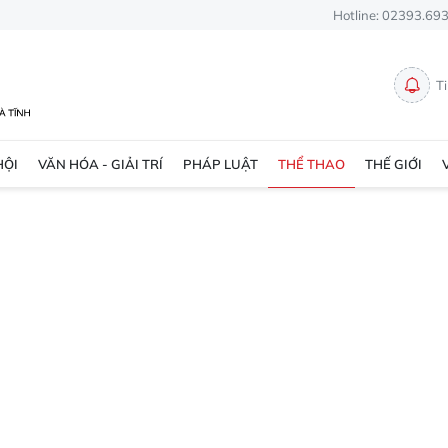
Hotline: 02393.69
T
HỘI
VĂN HÓA - GIẢI TRÍ
PHÁP LUẬT
THỂ THAO
THẾ GIỚI