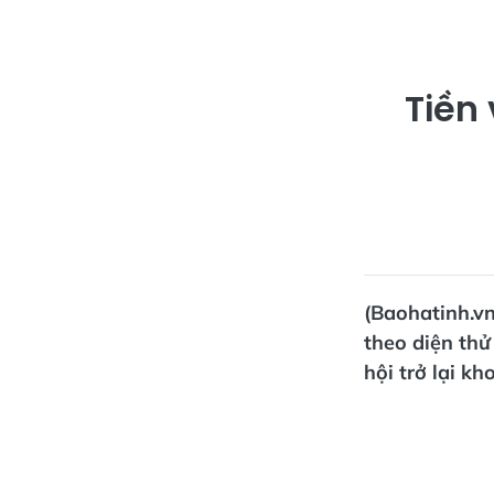
Tiền 
(Baohatinh.v
theo diện thử
hội trở lại k