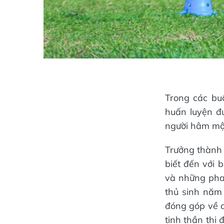
Trong các buổ
huấn luyện đ
người hâm mộ 
Trưởng thành
biết đến với 
và những pha
thủ sinh năm
đóng góp về c
tinh thần thi