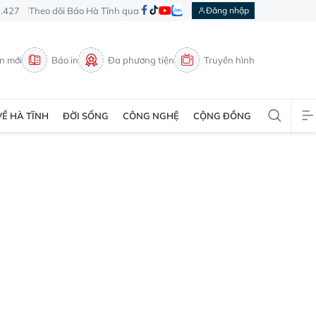
3.427
Theo dõi Báo Hà Tĩnh qua
Đăng nhập
in mới
Báo in
Đa phương tiện
Truyền hình
VỀ HÀ TĨNH
ĐỜI SỐNG
CÔNG NGHỆ
CỘNG ĐỒNG