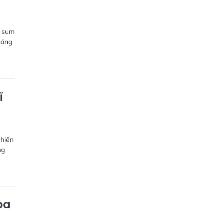
y sum
háng
ĩ
chiến
ng
ba