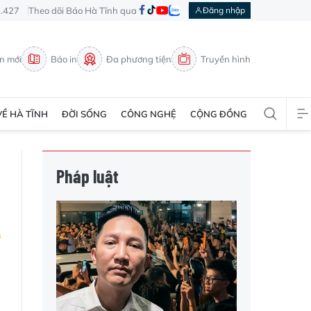
3.427
Theo dõi Báo Hà Tĩnh qua
Đăng nhập
in mới
Báo in
Đa phương tiện
Truyền hình
VỀ HÀ TĨNH
ĐỜI SỐNG
CÔNG NGHỆ
CỘNG ĐỒNG
Pháp luật
à
n