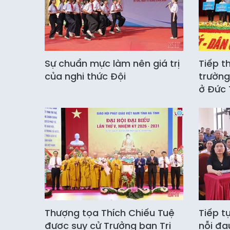
Sự chuẩn mực làm nên giá trị
Tiếp t
của nghi thức Đội
trường
ở Đức
Thượng tọa Thích Chiếu Tuệ
Tiếp t
được suy cử Trưởng ban Trị
nỗi đ