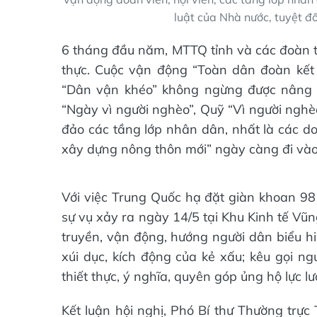
luật của Nhà nước, tuyệt đố
6 tháng đầu năm, MTTQ tỉnh và các đoàn th
thực. Cuộc vận động “Toàn dân đoàn kết 
“Dân vận khéo” không ngừng được nâng c
“Ngày vì người nghèo”, Quỹ “Vì người ngh
đảo các tầng lớp nhân dân, nhất là các d
xây dựng nông thôn mới” ngày càng đi vào 
Với việc Trung Quốc hạ đặt giàn khoan 98
sự vụ xảy ra ngày 14/5 tại Khu Kinh tế Vũ
truyền, vận động, hướng người dân biểu hi
xúi dục, kích động của kẻ xấu; kêu gọi n
thiết thực, ý nghĩa, quyên góp ủng hộ lực
Kết luận hội nghị, Phó Bí thư Thường tr