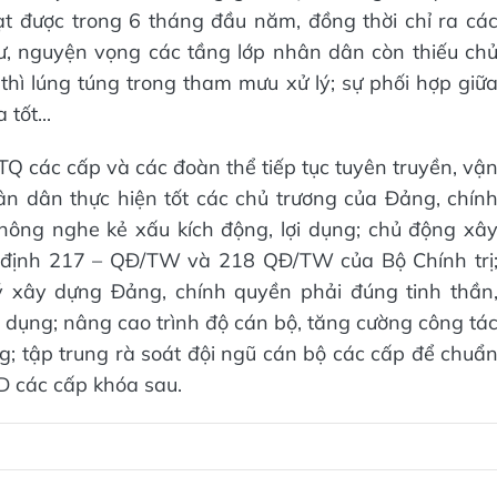
t được trong 6 tháng đầu năm, đồng thời chỉ ra cá
ư, nguyện vọng các tầng lớp nhân dân còn thiếu ch
 thì lúng túng trong tham mưu xử lý; sự phối hợp giữ
tốt...
TQ các cấp và các đoàn thể tiếp tục tuyên truyền, vậ
ân dân thực hiện tốt các chủ trương của Đảng, chín
không nghe kẻ xấu kích động, lợi dụng; chủ động xâ
 định 217 – QĐ/TW và 218 QĐ/TW của Bộ Chính trị
 ý xây dựng Đảng, chính quyền phải đúng tinh thần
i dụng; nâng cao trình độ cán bộ, tăng cường công tá
; tập trung rà soát đội ngũ cán bộ các cấp để chuẩ
D các cấp khóa sau.