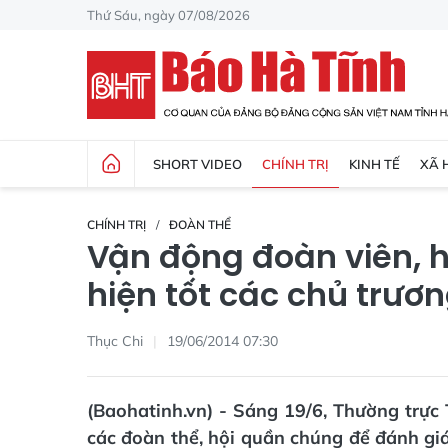
Thứ Sáu, ngày 07/08/2026
SHORT VIDEO
CHÍNH TRỊ
KINH TẾ
XÃ 
CHÍNH TRỊ
ĐOÀN THỂ
Vận động đoàn viên, h
hiện tốt các chủ trươ
Thục Chi
19/06/2014 07:30
(Baohatinh.vn) - Sáng 19/6, Thường trực 
các đoàn thể, hội quần chúng để đánh giá