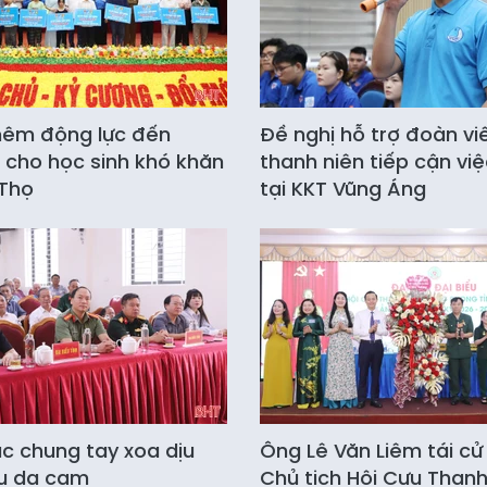
hêm động lực đến
Đề nghị hỗ trợ đoàn vi
 cho học sinh khó khăn
thanh niên tiếp cận vi
 Thọ
tại KKT Vũng Áng
ục chung tay xoa dịu
Ông Lê Văn Liêm tái cử
au da cam
Chủ tịch Hội Cựu Thanh