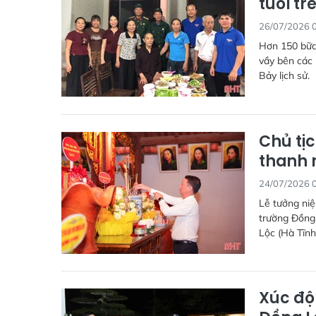
tuổi tr
26/07/2026 
Hơn 150 bữa 
vầy bên các
Bảy lịch sử.
Chủ tịc
thanh 
24/07/2026 
Lễ tưởng niệ
trường Đồng 
Lộc (Hà Tĩnh
Xúc độn