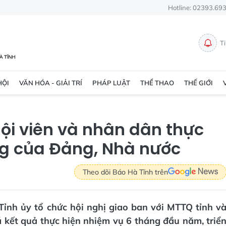
Hotline: 02393.69
T
HỘI
VĂN HÓA - GIẢI TRÍ
PHÁP LUẬT
THỂ THAO
THẾ GIỚI
ội viên và nhân dân thực
ng của Đảng, Nhà nước
Theo dõi Báo Hà Tĩnh trên
Tỉnh ủy tổ chức hội nghị giao ban với MTTQ tỉnh v
 kết quả thực hiện nhiệm vụ 6 tháng đầu năm, triể