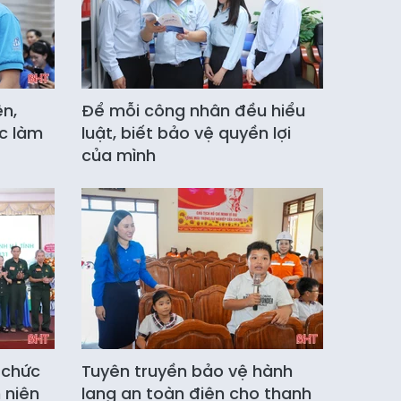
ên,
Để mỗi công nhân đều hiểu
ệc làm
luật, biết bảo vệ quyền lợi
của mình
 chức
Tuyên truyền bảo vệ hành
 niên
lang an toàn điện cho thanh