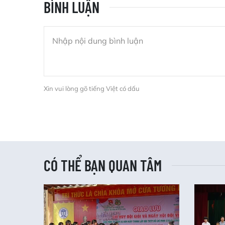
BÌNH LUẬN
Xin vui lòng gõ tiếng Việt có dấu
CÓ THỂ BẠN QUAN TÂM