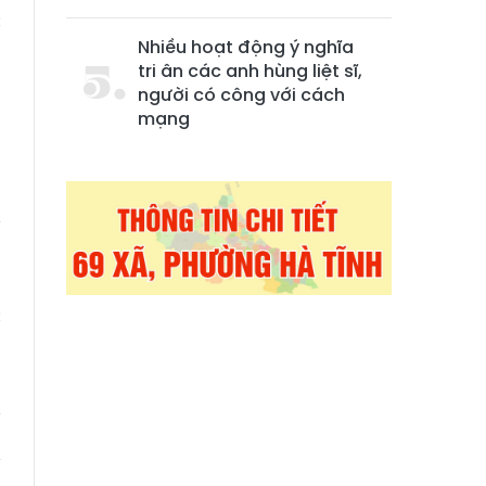
c
Nhiều hoạt động ý nghĩa
ủ
tri ân các anh hùng liệt sĩ,
a
người có công với cách
mạng
n
h
y
;
,
c
n