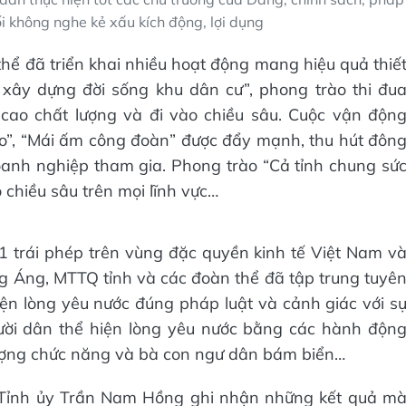
i không nghe kẻ xấu kích động, lợi dụng
ể đã triển khai nhiều hoạt động mang hiệu quả thiế
xây dựng đời sống khu dân cư”, phong trào thi đu
ao chất lượng và đi vào chiều sâu. Cuộc vận độn
èo”, “Mái ấm công đoàn” được đẩy mạnh, thu hút đôn
oanh nghiệp tham gia. Phong trào “Cả tỉnh chung sứ
chiều sâu trên mọi lĩnh vực…
1 trái phép trên vùng đặc quyền kinh tế Việt Nam v
ng Áng, MTTQ tỉnh và các đoàn thể đã tập trung tuyê
ện lòng yêu nước đúng pháp luật và cảnh giác với s
gười dân thể hiện lòng yêu nước bằng các hành độn
 lượng chức năng và bà con ngư dân bám biển…
ực Tỉnh ủy Trần Nam Hồng ghi nhận những kết quả m