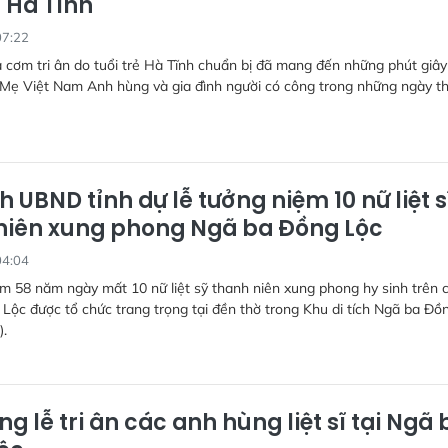
ẻ Hà Tĩnh
07:22
cơm tri ân do tuổi trẻ Hà Tĩnh chuẩn bị đã mang đến những phút giâ
 Mẹ Việt Nam Anh hùng và gia đình người có công trong những ngày t
h UBND tỉnh dự lễ tưởng niệm 10 nữ liệt s
niên xung phong Ngã ba Đồng Lộc
04:04
m 58 năm ngày mất 10 nữ liệt sỹ thanh niên xung phong hy sinh trên 
Lộc được tổ chức trang trọng tại đền thờ trong Khu di tích Ngã ba Đồ
).
g lễ tri ân các anh hùng liệt sĩ tại Ngã 