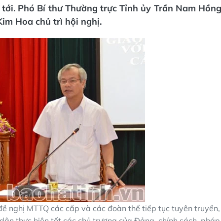
 tới. Phó Bí thư Thường trực Tỉnh ủy Trần Nam Hồn
im Hoa chủ trì hội nghị.
ề nghị MTTQ các cấp và các đoàn thể tiếp tục tuyên truyền,
 dân thực hiện tốt các chủ trương của Đảng, chính sách, pháp