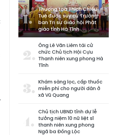
Thượng tọa Thích Chiếu
Tuệ được suy cử Trưởng
t
ban Trị sự Giáo hội Phật
giáo tỉnh Hà Tĩnh
a
g
Ông Lê Văn Liêm tái cử
g
chức Chủ tịch Hội Cựu
c
Thanh niên xung phong Hà
Tĩnh
Khám sàng lọc, cấp thuốc
à
miễn phí cho người dân ở
n
xã Vũ Quang
ự
g
Chủ tịch UBND tỉnh dự lễ
tưởng niệm 10 nữ liệt sĩ
thanh niên xung phong
Ngã ba Đồng Lộc
à