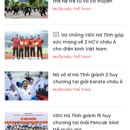
thế hệ trẻ từ võ cổ truyền
MUÔN MÀU THỂ THAO
Vợ chồng VĐV Hà Tĩnh góp
sức mang về 2 HCV châu Á
cho điền kinh Việt Nam
MUÔN MÀU THỂ THAO
Nữ võ sĩ Hà Tĩnh giành 2 huy
chương tại giải karate châu Á
MUÔN MÀU THỂ THAO
VĐV Hà Tĩnh giành 15 huy
chương tại Giải Pencak Silat
trẻ quốc gia