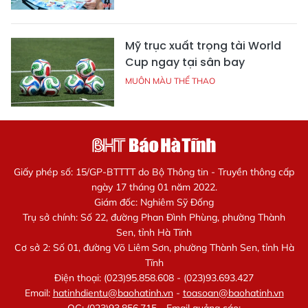
Mỹ trục xuất trọng tài World
Cup ngay tại sân bay
MUÔN MÀU THỂ THAO
Giấy phép số: 15/GP-BTTTT do Bộ Thông tin - Truyền thông cấp
ngày 17 tháng 01 năm 2022.
Giám đốc: Nghiêm Sỹ Đống
Trụ sở chính: Số 22, đường Phan Đình Phùng, phường Thành
Sen, tỉnh Hà Tĩnh
Cơ sở 2: Số 01, đường Võ Liêm Sơn, phường Thành Sen, tỉnh Hà
Tĩnh
Điện thoại: (023)95.858.608 - (023)93.693.427
Email:
hatinhdientu@baohatinh.vn
-
toasoan@baohatinh.vn