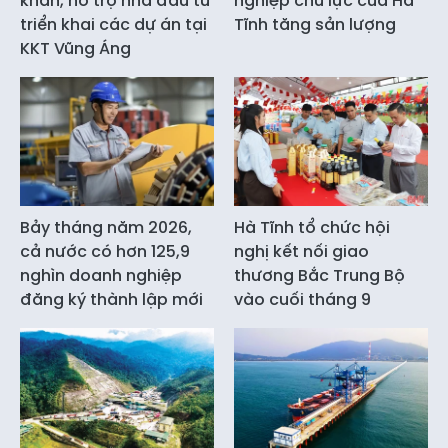
khăn, hỗ trợ nhà đầu tư
nghiệp chủ lực của Hà
triển khai các dự án tại
Tĩnh tăng sản lượng
KKT Vũng Áng
Bảy tháng năm 2026,
Hà Tĩnh tổ chức hội
cả nước có hơn 125,9
nghị kết nối giao
nghìn doanh nghiệp
thương Bắc Trung Bộ
đăng ký thành lập mới
vào cuối tháng 9