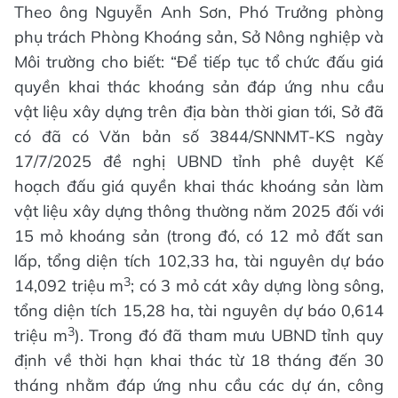
Theo ông Nguyễn Anh Sơn, Phó Trưởng phòng
phụ trách Phòng Khoáng sản, Sở Nông nghiệp và
Môi trường cho biết: “Để tiếp tục tổ chức đấu giá
quyền khai thác khoáng sản đáp ứng nhu cầu
vật liệu xây dựng trên địa bàn thời gian tới, Sở đã
có đã có Văn bản số 3844/SNNMT-KS ngày
17/7/2025 đề nghị UBND tỉnh phê duyệt Kế
hoạch đấu giá quyền khai thác khoáng sản làm
vật liệu xây dựng thông thường năm 2025 đối với
15 mỏ khoáng sản (trong đó, có 12 mỏ đất san
lấp, tổng diện tích 102,33 ha, tài nguyên dự báo
3
14,092 triệu m
; có 3 mỏ cát xây dựng lòng sông,
tổng diện tích 15,28 ha, tài nguyên dự báo 0,614
3
triệu m
). Trong đó đã tham mưu UBND tỉnh quy
định về thời hạn khai thác từ 18 tháng đến 30
tháng nhằm đáp ứng nhu cầu các dự án, công