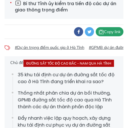
Bí thư Tỉnh ủy kiểm tra tiến độ các dự án
giao thông trọng điểm
Copy link
#Dự án trọng điểm quốc gia ở Hà Tĩnh
#GPMB dự án đường s
Chủ đề
ĐƯỜNG SẮT TỐC ĐỘ CAO BẮC – NAM QUA HÀ TĨNH
35 khu tái định cư dự án đường sắt tốc độ
cao ở Hà Tĩnh đang triển khai ra sao?
Thống nhất phân chia dự án bồi thường,
GPMB đường sắt tốc độ cao qua Hà Tĩnh
thành các dự án thành phần độc lập
Đẩy nhanh việc lập quy hoạch, xây dựng
khu tái định cư phục vụ dự án đường sắt